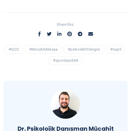
Share this:
#6222
#MücahitAkkaya
#psikolektifdergisi
#sayı5
#spordaşiddet
Dr. Psikolojik Danışman Mücahit