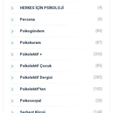
(4)
HERKES İÇİN PSİKOLOJİ
(9)
Persona
(85)
Psikogündem
(87)
Psikokuram
(335)
Psikolektif +
(85)
Psikolektif Çocuk
(282)
Psikolektif Dergisi
(102)
Psikolektif'ten
(55)
Psikososyal
(144)
Serbest Kürsü