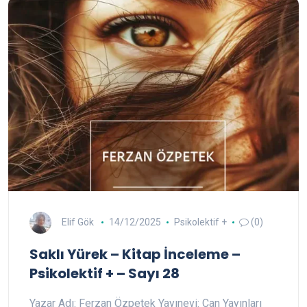
Elif Gök
14/12/2025
Psikolektif +
(0)
Saklı Yürek – Kitap İnceleme –
Psikolektif + – Sayı 28
Yazar Adı: Ferzan Özpetek Yayınevi: Can Yayınları