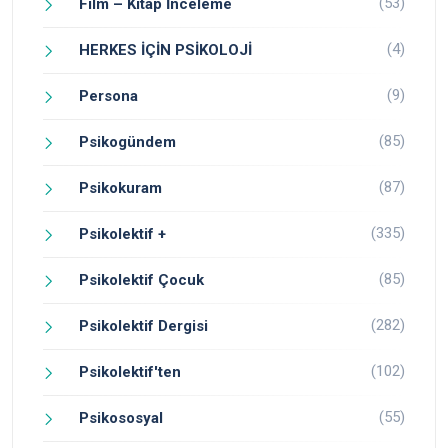
(53)
Film – Kitap İnceleme
(4)
HERKES İÇİN PSİKOLOJİ
(9)
Persona
(85)
Psikogündem
(87)
Psikokuram
(335)
Psikolektif +
(85)
Psikolektif Çocuk
(282)
Psikolektif Dergisi
(102)
Psikolektif'ten
(55)
Psikososyal