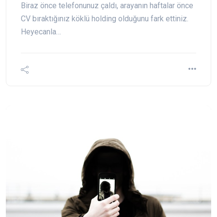
Biraz önce telefonunuz çaldı, arayanın haftalar önce
CV bıraktığınız köklü holding olduğunu fark ettiniz.
Heyecanla…