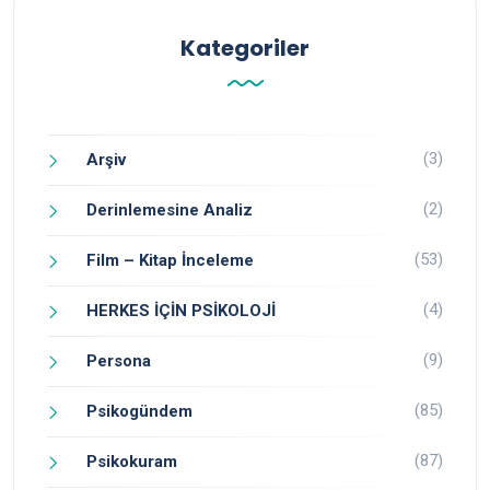
Kategoriler
(3)
Arşiv
(2)
Derinlemesine Analiz
(53)
Film – Kitap İnceleme
(4)
HERKES İÇİN PSİKOLOJİ
(9)
Persona
(85)
Psikogündem
(87)
Psikokuram