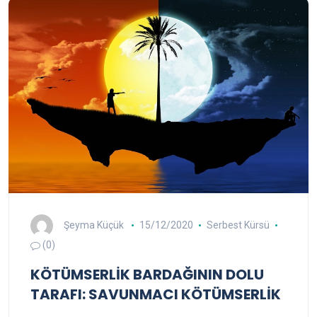
Şeyma Küçük
15/12/2020
Serbest Kürsü
(0)
KÖTÜMSERLİK BARDAĞININ DOLU
TARAFI: SAVUNMACI KÖTÜMSERLİK