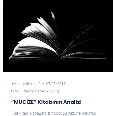
psikolektif
27/05/2017
Film - Kitap İnceleme
(0)
“MUCİZE” Kitabının Analizi
“Bir kitabı kapağına, bir çocuğu yüzüne bakarak