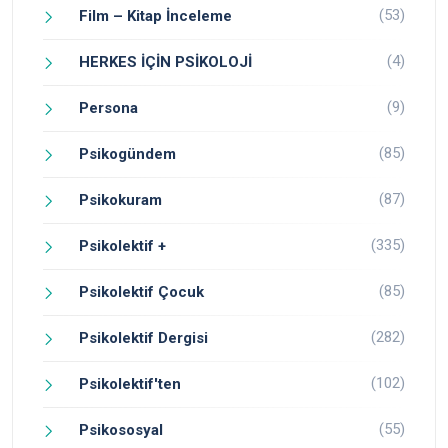
(53)
Film – Kitap İnceleme
(4)
HERKES İÇİN PSİKOLOJİ
(9)
Persona
(85)
Psikogündem
(87)
Psikokuram
(335)
Psikolektif +
(85)
Psikolektif Çocuk
(282)
Psikolektif Dergisi
(102)
Psikolektif'ten
(55)
Psikososyal