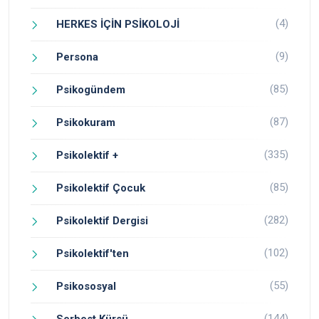
(4)
HERKES İÇİN PSİKOLOJİ
(9)
Persona
(85)
Psikogündem
(87)
Psikokuram
(335)
Psikolektif +
(85)
Psikolektif Çocuk
(282)
Psikolektif Dergisi
(102)
Psikolektif'ten
(55)
Psikososyal
(144)
Serbest Kürsü