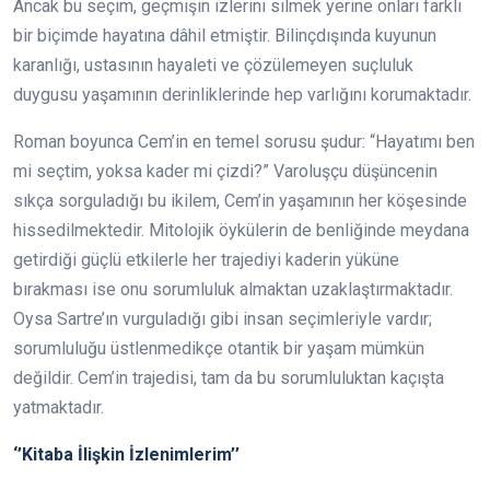
Ancak bu seçim, geçmişin izlerini silmek yerine onları farklı
bir biçimde hayatına dâhil etmiştir. Bilinçdışında kuyunun
karanlığı, ustasının hayaleti ve çözülemeyen suçluluk
duygusu yaşamının derinliklerinde hep varlığını korumaktadır.
Roman boyunca Cem’in en temel sorusu şudur: “Hayatımı ben
mi seçtim, yoksa kader mi çizdi?” Varoluşçu düşüncenin
sıkça sorguladığı bu ikilem, Cem’in yaşamının her köşesinde
hissedilmektedir. Mitolojik öykülerin de benliğinde meydana
getirdiği güçlü etkilerle her trajediyi kaderin yüküne
bırakması ise onu sorumluluk almaktan uzaklaştırmaktadır.
Oysa Sartre’ın vurguladığı gibi insan seçimleriyle vardır;
sorumluluğu üstlenmedikçe otantik bir yaşam mümkün
değildir. Cem’in trajedisi, tam da bu sorumluluktan kaçışta
yatmaktadır.
‘’Kitaba İlişkin İzlenimlerim’’