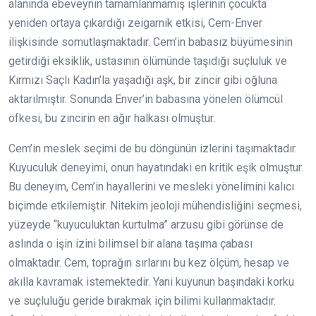
alanında ebeveynin tamamlanmamış işlerinin çocukta
yeniden ortaya çıkardığı zeigarnik etkisi, Cem-Enver
ilişkisinde somutlaşmaktadır. Cem’in babasız büyümesinin
getirdiği eksiklik, ustasının ölümünde taşıdığı suçluluk ve
Kırmızı Saçlı Kadın’la yaşadığı aşk, bir zincir gibi oğluna
aktarılmıştır. Sonunda Enver’in babasına yönelen ölümcül
öfkesi, bu zincirin en ağır halkası olmuştur.
Cem’in meslek seçimi de bu döngünün izlerini taşımaktadır.
Kuyuculuk deneyimi, onun hayatındaki en kritik eşik olmuştur.
Bu deneyim, Cem’in hayallerini ve mesleki yönelimini kalıcı
biçimde etkilemiştir. Nitekim jeoloji mühendisliğini seçmesi,
yüzeyde “kuyuculuktan kurtulma” arzusu gibi görünse de
aslında o işin izini bilimsel bir alana taşıma çabası
olmaktadır. Cem, toprağın sırlarını bu kez ölçüm, hesap ve
akılla kavramak istemektedir. Yani kuyunun başındaki korku
ve suçluluğu geride bırakmak için bilimi kullanmaktadır.