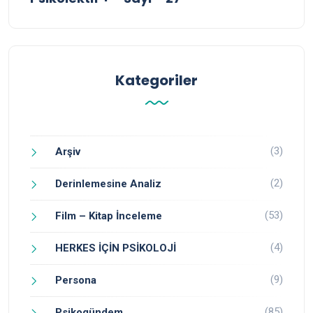
Kategoriler
(3)
Arşiv
(2)
Derinlemesine Analiz
(53)
Film – Kitap İnceleme
(4)
HERKES İÇİN PSİKOLOJİ
(9)
Persona
(85)
Psikogündem