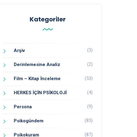
Kategoriler
(3)
Arşiv
(2)
Derinlemesine Analiz
(53)
Film – Kitap İnceleme
(4)
HERKES İÇİN PSİKOLOJİ
(9)
Persona
(85)
Psikogündem
(87)
Psikokuram