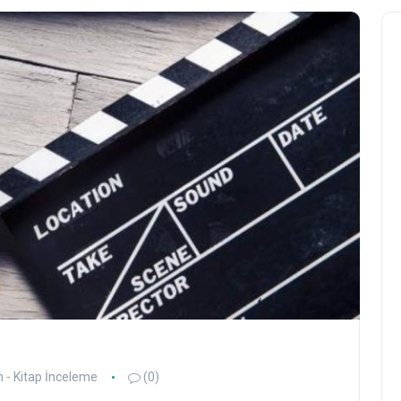
m - Kitap İnceleme
(0)