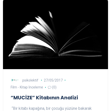
psikolektif
27/05/2017
Film - Kitap İnceleme
(0)
“MUCİZE” Kitabının Analizi
“Bir kitabı kapağına, bir çocuğu yüzüne bakarak