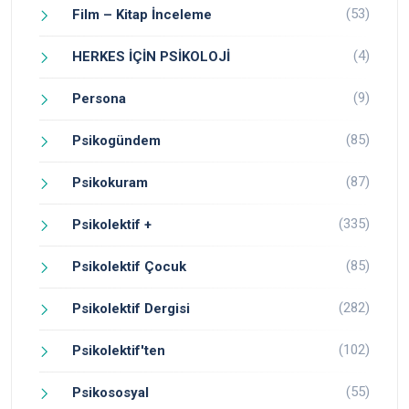
(53)
Film – Kitap İnceleme
(4)
HERKES İÇİN PSİKOLOJİ
(9)
Persona
(85)
Psikogündem
(87)
Psikokuram
(335)
Psikolektif +
(85)
Psikolektif Çocuk
(282)
Psikolektif Dergisi
(102)
Psikolektif'ten
(55)
Psikososyal