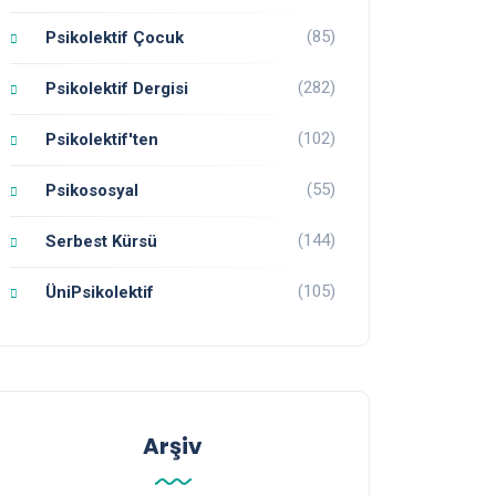
(85)
Psikolektif Çocuk
(282)
Psikolektif Dergisi
(102)
Psikolektif'ten
(55)
Psikososyal
(144)
Serbest Kürsü
(105)
ÜniPsikolektif
Arşiv