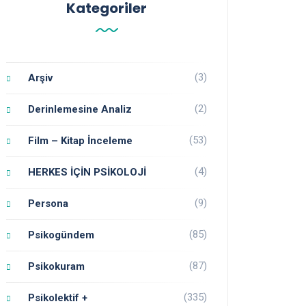
Kategoriler
(3)
Arşiv
(2)
Derinlemesine Analiz
(53)
Film – Kitap İnceleme
(4)
HERKES İÇİN PSİKOLOJİ
(9)
Persona
(85)
Psikogündem
(87)
Psikokuram
(335)
Psikolektif +