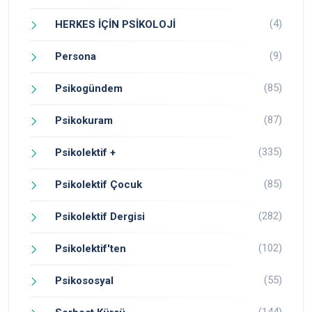
(4)
HERKES İÇİN PSİKOLOJİ
(9)
Persona
(85)
Psikogündem
(87)
Psikokuram
(335)
Psikolektif +
(85)
Psikolektif Çocuk
(282)
Psikolektif Dergisi
(102)
Psikolektif'ten
(55)
Psikososyal
(144)