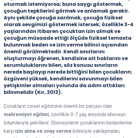
oturmak istemiyorsa; buna saygı göstermek,
çocuğun tepkilerini görmek ve anlamak gerekir.
Aynı şekilde çocuğa sarılmak, çocuğa fiziksel
olarak sevgimizi göstermek istersek; özellikle 3-4
yaşlarından itibaren çocuktan izin almak ve
çocuğun müsaade ettiği ölçüde fiziksel temasta
bulunmak beden ve izin verme bilinci açısından
önemli görülmektedir. Kendi sınırlarını
oluşturmayı öğrenen, kendisine ait haklarını ve
sorumluluklarını bilen, söz konusu sınırların
nerede başlayıp nerede bittiğini bilen çocukların;
özgüveni yüksek, kendilerini savunmayı bilen
yetişkinler olmaları yolunda da adım attıkları
bilinmelidir (Kır, 2013).
Çocukların cinsel eğitiminin önemli bir parçası olan
mahremiyet eğitimi
, özellikle 0-7 yaş arasında ebeveyn
tutumlarıyla şekillenir. Ebeveynlerin çocuklarının bedenlerine
karşı
izin alma ve onay verme
bilinciyle yaklaşmaları,