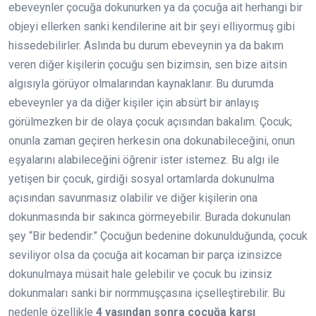
ebeveynler çocuğa dokunurken ya da çocuğa ait herhangi bir
objeyi ellerken sanki kendilerine ait bir şeyi elliyormuş gibi
hissedebilirler. Aslında bu durum ebeveynin ya da bakım
veren diğer kişilerin çocuğu sen bizimsin, sen bize aitsin
algısıyla görüyor olmalarından kaynaklanır. Bu durumda
ebeveynler ya da diğer kişiler için absürt bir anlayış
görülmezken bir de olaya çocuk açısından bakalım. Çocuk;
onunla zaman geçiren herkesin ona dokunabileceğini, onun
eşyalarını alabileceğini öğrenir ister istemez. Bu algı ile
yetişen bir çocuk, girdiği sosyal ortamlarda dokunulma
açısından savunmasız olabilir ve diğer kişilerin ona
dokunmasında bir sakınca görmeyebilir. Burada dokunulan
şey “Bir bedendir.” Çocuğun bedenine dokunulduğunda, çocuk
seviliyor olsa da çocuğa ait kocaman bir parça izinsizce
dokunulmaya müsait hale gelebilir ve çocuk bu izinsiz
dokunmaları sanki bir normmuşçasına içselleştirebilir. Bu
nedenle özellikle
4 yaşından sonra çocuğa karşı