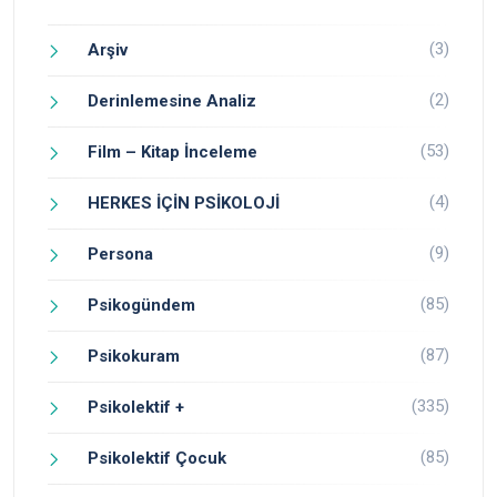
(3)
Arşiv
(2)
Derinlemesine Analiz
(53)
Film – Kitap İnceleme
(4)
HERKES İÇİN PSİKOLOJİ
(9)
Persona
(85)
Psikogündem
(87)
Psikokuram
(335)
Psikolektif +
(85)
Psikolektif Çocuk