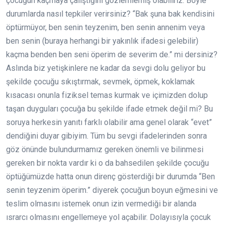
çocuğun kaçmaya çalıştığını gözlemlemiş olabiliriz. Böyle
durumlarda nasıl tepkiler verirsiniz? “Bak şuna bak kendisini
öptürmüyor, ben senin teyzenim, ben senin annenim veya
ben senin (buraya herhangi bir yakınlık ifadesi gelebilir)
kaçma benden ben seni öperim de severim de.” mi dersiniz?
Aslında biz yetişkinlere ne kadar da sevgi dolu geliyor bu
şekilde çocuğu sıkıştırmak, sevmek, öpmek, koklamak
kısacası onunla fiziksel temas kurmak ve içimizden dolup
taşan duyguları çocuğa bu şekilde ifade etmek değil mi? Bu
soruya herkesin yanıtı farklı olabilir ama genel olarak “evet”
dendiğini duyar gibiyim. Tüm bu sevgi ifadelerinden sonra
göz önünde bulundurmamız gereken önemli ve bilinmesi
gereken bir nokta vardır ki o da bahsedilen şekilde çocuğu
öptüğümüzde hatta onun direnç gösterdiği bir durumda “Ben
senin teyzenim öperim.” diyerek çocuğun boyun eğmesini ve
teslim olmasını istemek onun izin vermediği bir alanda
ısrarcı olmasını engellemeye yol açabilir. Dolayısıyla çocuk