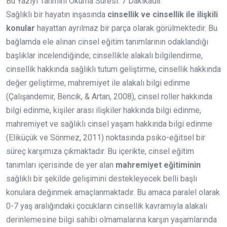
Bu Yazıyı Tahmini Okuma Süresi:
7
Dakikadır.
Sağlıklı bir hayatın inşasında
cinsellik ve cinsellik ile ilişkili
konular
hayattan ayrılmaz bir parça olarak görülmektedir. Bu
bağlamda ele alınan cinsel eğitim tanımlarının odaklandığı
başlıklar incelendiğinde; cinsellikle alakalı bilgilendirme,
cinsellik hakkında sağlıklı tutum geliştirme, cinsellik hakkında
değer geliştirme, mahremiyet ile alakalı bilgi edinme
(Çalışandemir, Bencik, & Artan, 2008), cinsel roller hakkında
bilgi edinme, kişiler arası ilişkiler hakkında bilgi edinme,
mahremiyet ve sağlıklı cinsel yaşam hakkında bilgi edinme
(Eliküçük ve Sönmez, 2011) noktasında psiko-eğitsel bir
süreç karşımıza çıkmaktadır. Bu içerikte, cinsel eğitim
tanımları içerisinde de yer alan
mahremiyet eğitiminin
sağlıklı bir şekilde gelişimini destekleyecek belli başlı
konulara değinmek amaçlanmaktadır. Bu amaca paralel olarak
0-7 yaş aralığındaki çocukların cinsellik kavramıyla alakalı
derinlemesine bilgi sahibi olmamalarına karşın yaşamlarında