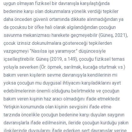
uygun olmayan fiziksel bir davranışla karşılaştığında
bedenine karşı olan dokunmalara yönelik verdiği tepkiler
daha önceden güvenli ortamında dikkate alınmadığından ya
da çocuksu bir öfke hali olarak algılandığından çocuğun
savunma mekanizması harekete geçmeyebilir (Güneş, 2021),
çocuk izinsiz dokunulmalara göstereceği tepkilerden
vazgeçmeyi “Nasılsa işe yaramıyor.” düşüncesiyle
içselleştirebilir. Güneş (2019, s.149), çocuğu fiziksel temas
yoluyla severken (Ör. öpmek, sarılmak, kucağa oturtmak vs.)
bakım veren kişilerin sevme davranışıyla kendilerinin mi
yoksa çocuğun mu duygusal ihtiyacını karşıladıklarını ayırt
edebilmelerinin önemli olduğunu belirtmekte ve çocuğun
bakım veren kişinin haz aracı olmadığını ifade etmektedir.
Yetişkin konumunda olan kişinin sevgisini ifade etme
tarzında öncelikle çocuğun bedenine karşı duyulan saygının
davranışlarla ifade edilmesinin, ileride çocuğun kurduğu yakın
ilişkilerinde duygularını ifade ederken sert davranışlar yerine