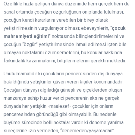
Özellikle hızla gelişen dünya düzeninde hem gerçek hem de
sanal ortamda çocuğun özgürlüğünün ön planda tutulması,
çocuğun kendi kararlarını verebilen bir birey olarak
yetiştirilmesinin vurgulanıyor olması; ebeveynlerin, “
çocuk
mahremiyeti eğitimi
” noktasında bilinçlendirilmelerini ve
çocuğun “özgür” yetiştirilmesinde ihmal edilmesi içten bile
olmayan noktalarını özümsemelerini, bu konular hakkında
farkındalık kazanmalarını, bilgilenmelerini gerektirmektedir.
Unutulmamalıdır ki çocukların penceresinden dış dünyaya
bakıldığında yetişkinler güven veren kişiler konumundadır.
Çocuğun dünyayı algıladığı güneşli ve çiçeklerden oluşan
manzaraya sahip huzur verici pencerenin aksine gerçek
dünyada her yetişkin -maalesef- çocuklar için onların
penceresinden göründüğü gibi olmayabilir. Bu nedenle
büyüme sürecinde belli noktalar vardır ki deneme yanılma
süreçlerine izin vermeden, “denemeden/yaşamadan”