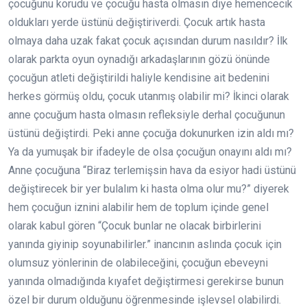
çocuğunu korudu ve çocuğu hasta olmasın diye hemencecik
oldukları yerde üstünü değiştiriverdi. Çocuk artık hasta
olmaya daha uzak fakat çocuk açısından durum nasıldır? İlk
olarak parkta oyun oynadığı arkadaşlarının gözü önünde
çocuğun atleti değiştirildi haliyle kendisine ait bedenini
herkes görmüş oldu, çocuk utanmış olabilir mi? İkinci olarak
anne çocuğum hasta olmasın refleksiyle derhal çocuğunun
üstünü değiştirdi. Peki anne çocuğa dokunurken izin aldı mı?
Ya da yumuşak bir ifadeyle de olsa çocuğun onayını aldı mı?
Anne çocuğuna “Biraz terlemişsin hava da esiyor hadi üstünü
değiştirecek bir yer bulalım ki hasta olma olur mu?” diyerek
hem çocuğun iznini alabilir hem de toplum içinde genel
olarak kabul gören “Çocuk bunlar ne olacak birbirlerini
yanında giyinip soyunabilirler.” inancının aslında çocuk için
olumsuz yönlerinin de olabileceğini, çocuğun ebeveyni
yanında olmadığında kıyafet değiştirmesi gerekirse bunun
özel bir durum olduğunu öğrenmesinde işlevsel olabilirdi.