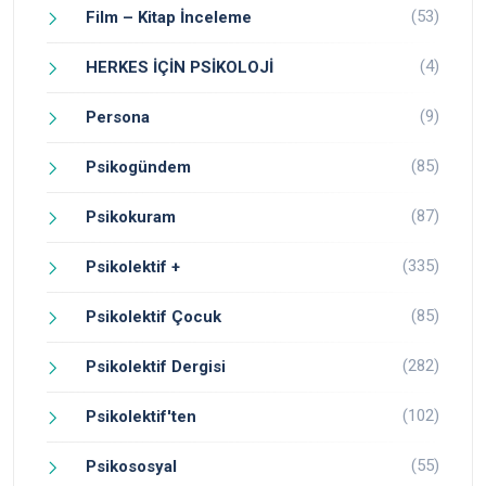
(53)
Film – Kitap İnceleme
(4)
HERKES İÇİN PSİKOLOJİ
(9)
Persona
(85)
Psikogündem
(87)
Psikokuram
(335)
Psikolektif +
(85)
Psikolektif Çocuk
(282)
Psikolektif Dergisi
(102)
Psikolektif'ten
(55)
Psikososyal