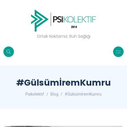
Ortak Noktamız: Ruh Sağlığı
#GülsümİremKumru
Psikolektif
Blog
#GülsümİremKumru