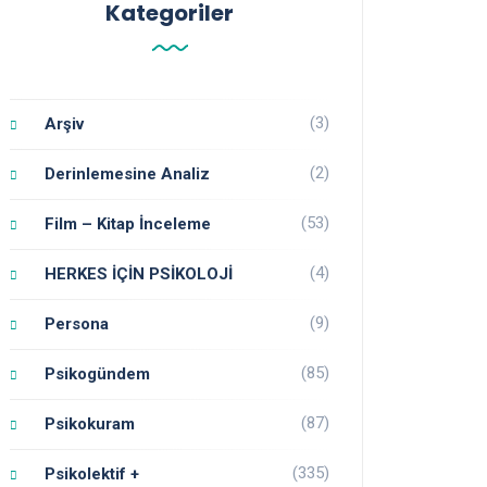
Kategoriler
(3)
Arşiv
(2)
Derinlemesine Analiz
(53)
Film – Kitap İnceleme
(4)
HERKES İÇİN PSİKOLOJİ
(9)
Persona
(85)
Psikogündem
(87)
Psikokuram
(335)
Psikolektif +