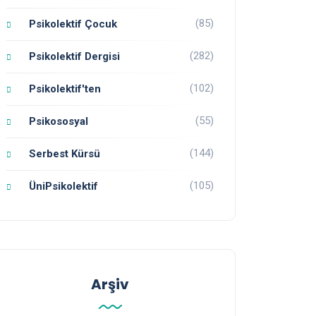
(85)
Psikolektif Çocuk
(282)
Psikolektif Dergisi
(102)
Psikolektif'ten
(55)
Psikososyal
(144)
Serbest Kürsü
(105)
ÜniPsikolektif
Arşiv