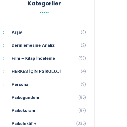
Kategoriler
(3)
Arşiv
(2)
Derinlemesine Analiz
(53)
Film – Kitap İnceleme
(4)
HERKES İÇİN PSİKOLOJİ
(9)
Persona
(85)
Psikogündem
(87)
Psikokuram
(335)
Psikolektif +