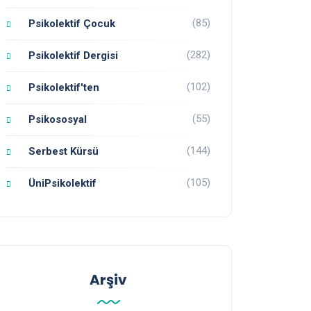
(85)
Psikolektif Çocuk
(282)
Psikolektif Dergisi
(102)
Psikolektif'ten
(55)
Psikososyal
(144)
Serbest Kürsü
(105)
ÜniPsikolektif
Arşiv