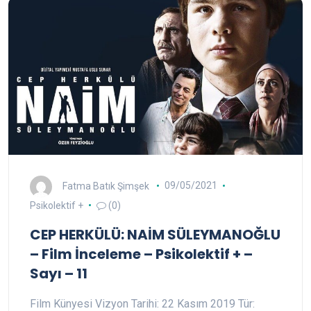
Fatma Batık Şimşek
09/05/2021
Psikolektif +
(0)
CEP HERKÜLÜ: NAİM SÜLEYMANOĞLU
– Film İnceleme – Psikolektif + –
Sayı – 11
Film Künyesi Vizyon Tarihi: 22 Kasım 2019 Tür: