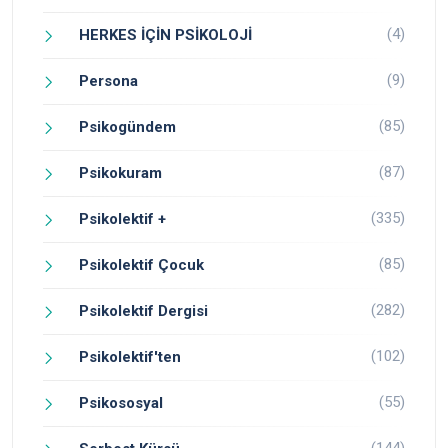
(4)
HERKES İÇİN PSİKOLOJİ
(9)
Persona
(85)
Psikogündem
(87)
Psikokuram
(335)
Psikolektif +
(85)
Psikolektif Çocuk
(282)
Psikolektif Dergisi
(102)
Psikolektif'ten
(55)
Psikososyal
(144)