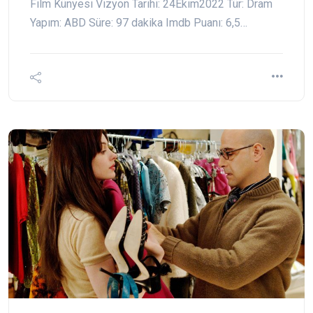
Film Künyesi Vizyon Tarihi: 24Ekim2022 Tür: Dram
Yapım: ABD Süre: 97 dakika Imdb Puanı: 6,5…