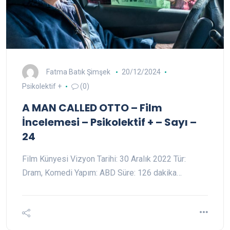
Fatma Batık Şimşek
20/12/2024
Psikolektif +
(0)
A MAN CALLED OTTO – Film
İncelemesi – Psikolektif + – Sayı –
24
Film Künyesi Vizyon Tarihi: 30 Aralık 2022 Tür:
Dram, Komedi Yapım: ABD Süre: 126 dakika…