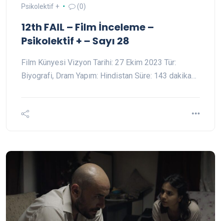
Psikolektif +
(0)
12th FAIL – Film İnceleme –
Psikolektif + – Sayı 28
Film Künyesi Vizyon Tarihi: 27 Ekim 2023 Tür:
Biyografi, Dram Yapım: Hindistan Süre: 143 dakika…