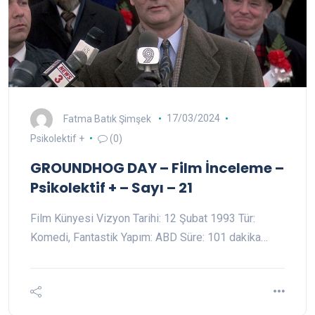
Fatma Batık Şimşek
17/03/2024
Psikolektif +
(0)
GROUNDHOG DAY – Film İnceleme –
Psikolektif + – Sayı – 21
Film Künyesi Vizyon Tarihi: 12 Şubat 1993 Tür:
Komedi, Fantastik Yapım: ABD Süre: 101 dakika…