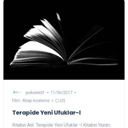
psikolektif
11/06/2017
Film - Kitap İnceleme
(0)
Terapide Yeni Ufuklar-I
Kitabın Adı: Terapide Yeni Ufuklar -I Kitabın Yazarı: