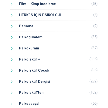
(53)
Film – Kitap İnceleme
(4)
HERKES İÇİN PSİKOLOJİ
(9)
Persona
(85)
Psikogündem
(87)
Psikokuram
(335)
Psikolektif +
(85)
Psikolektif Çocuk
(282)
Psikolektif Dergisi
(102)
Psikolektif'ten
(55)
Psikososyal