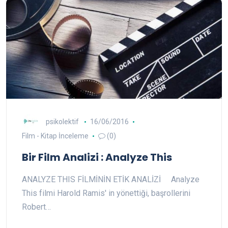
psikolektif
16/06/2016
Film - Kitap İnceleme
(0)
Bir Film Analizi : Analyze This
ANALYZE THIS FİLMİNİN ETİK ANALİZİ Analyze
This filmi Harold Ramis' in yönettiği, başrollerini
Robert…