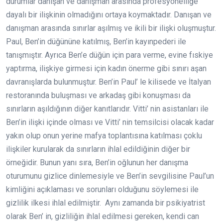
durumlar danışan ve danışman arasında profesyonelliğe
dayalı bir ilişkinin olmadığını ortaya koymaktadır. Danışan ve
danışman arasında sınırlar aşılmış ve ikili bir ilişki oluşmuştur.
Paul, Ben’in düğününe katılmış, Ben’in kayınpederi ile
tanışmıştır. Ayrıca Ben’e düğün için para verme, evine fıskiye
yaptırma, ilişkiye girmesi için kadın önerme gibi sınırı aşan
davranışlarda bulunmuştur. Ben’in Paul’ le kilisede ve İtalyan
restoranında buluşması ve arkadaş gibi konuşması da
sınırların aşıldığının diğer kanıtlarıdır. Vitti’ nin asistanları ile
Ben’in ilişki içinde olması ve Vitti’ nin temsilcisi olacak kadar
yakın olup onun yerine mafya toplantısına katılması çoklu
ilişkiler kurularak da sınırların ihlal edildiğinin diğer bir
örneğidir. Bunun yanı sıra, Ben’in oğlunun her danışma
oturumunu gizlice dinlemesiyle ve Ben’in sevgilisine Paul’un
kimliğini açıklaması ve sorunları olduğunu söylemesi ile
gizlilik ilkesi ihlal edilmiştir. Aynı zamanda bir psikiyatrist
olarak Ben’ in, gizliliğin ihlal edilmesi gereken, kendi can