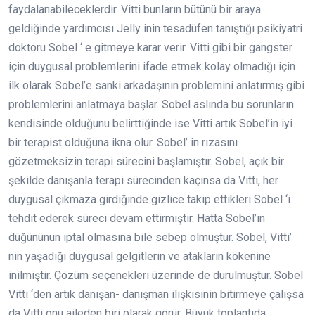
faydalanabileceklerdir. Vitti bunların bütünü bir araya
geldiğinde yardımcısı Jelly inin tesadüfen tanıştığı psikiyatri
doktoru Sobel ‘ e gitmeye karar verir. Vitti gibi bir gangster
için duygusal problemlerini ifade etmek kolay olmadığı için
ilk olarak Sobel’e sanki arkadaşının problemini anlatırmış gibi
problemlerini anlatmaya başlar. Sobel aslında bu sorunların
kendisinde olduğunu belirttiğinde ise Vitti artık Sobel’in iyi
bir terapist olduğuna ikna olur. Sobel’ in rızasını
gözetmeksizin terapi sürecini başlamıştır. Sobel, açık bir
şekilde danışanla terapi sürecinden kaçınsa da Vitti, her
duygusal çıkmaza girdiğinde gizlice takip ettikleri Sobel ‘i
tehdit ederek süreci devam ettirmiştir. Hatta Sobel’in
düğününün iptal olmasına bile sebep olmuştur. Sobel, Vitti’
nin yaşadığı duygusal gelgitlerin ve atakların kökenine
inilmiştir. Çözüm seçenekleri üzerinde de durulmuştur. Sobel
Vitti ‘den artık danışan- danışman ilişkisinin bitirmeye çalışsa
da Vitti onu aileden biri olarak görür. Büyük toplantıda