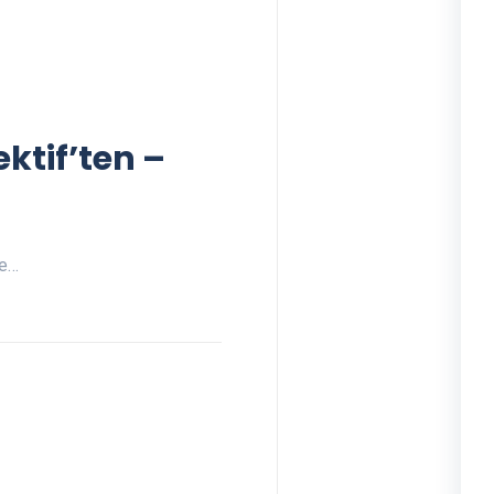
ektif’ten –
le…