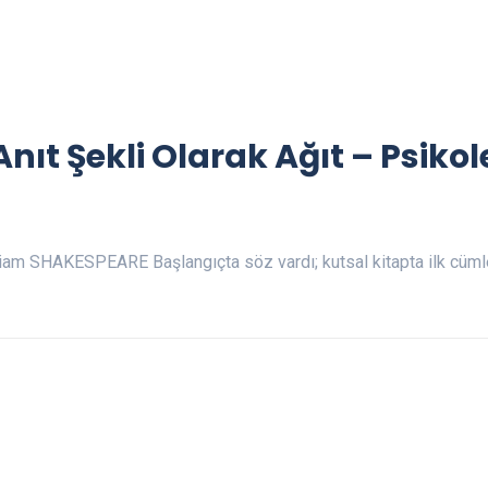
Anıt Şekli Olarak Ağıt – Psikol
liam SHAKESPEARE Başlangıçta söz vardı; kutsal kitapta ilk cüm