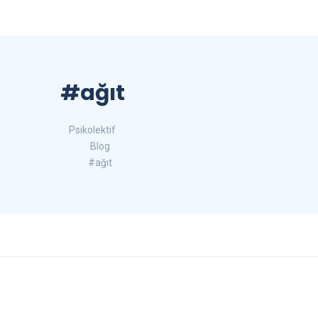
#ağıt
Psikolektif
Blog
#ağıt