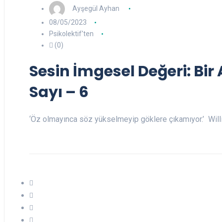
Ayşegül Ayhan
08/05/2023
Psikolektif'ten
(0)
Sesin İmgesel Değeri: Bir 
Sayı – 6
‘Öz olmayınca söz yükselmeyip göklere çıkamıyor.’ Wil