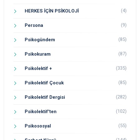
(4)
HERKES İÇİN PSİKOLOJİ
(9)
Persona
(85)
Psikogündem
(87)
Psikokuram
(335)
Psikolektif +
(85)
Psikolektif Çocuk
(282)
Psikolektif Dergisi
(102)
Psikolektif'ten
(55)
Psikososyal
(144)