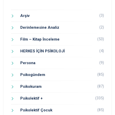
(3)
Arşiv
(2)
Derinlemesine Analiz
(53)
Film – Kitap İnceleme
(4)
HERKES İÇİN PSİKOLOJİ
(9)
Persona
(85)
Psikogündem
(87)
Psikokuram
(335)
Psikolektif +
(85)
Psikolektif Çocuk