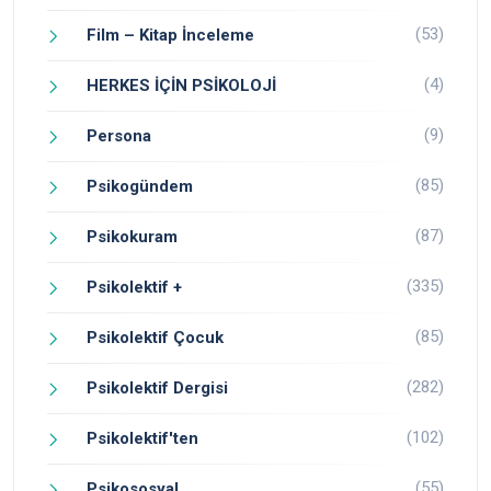
(53)
Film – Kitap İnceleme
(4)
HERKES İÇİN PSİKOLOJİ
(9)
Persona
(85)
Psikogündem
(87)
Psikokuram
(335)
Psikolektif +
(85)
Psikolektif Çocuk
(282)
Psikolektif Dergisi
(102)
Psikolektif'ten
(55)
Psikososyal