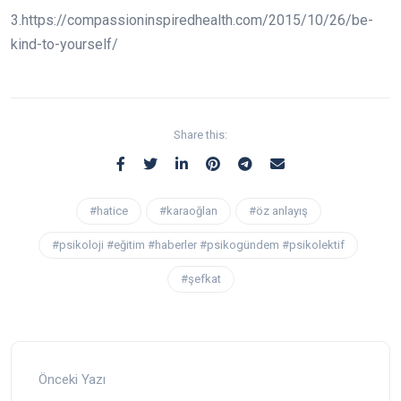
3.https://compassioninspiredhealth.com/2015/10/26/be-
kind-to-yourself/
Share this:
#hatice
#karaoğlan
#öz anlayış
#psikoloji #eğitim #haberler #psikogündem #psikolektif
#şefkat
Önceki Yazı