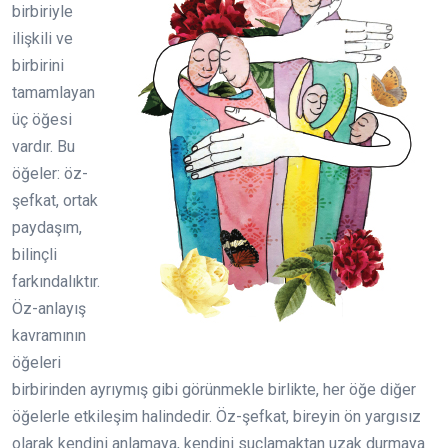
birbiriyle
ilişkili ve
birbirini
tamamlayan
üç öğesi
vardır. Bu
öğeler: öz-
şefkat, ortak
paydaşım,
bilinçli
farkındalıktır.
Öz-anlayış
kavramının
öğeleri
birbirinden ayrıymış gibi görünmekle birlikte, her öğe diğer
öğelerle etkileşim halindedir. Öz-şefkat, bireyin ön yargısız
olarak kendini anlamaya, kendini suçlamaktan uzak durmaya