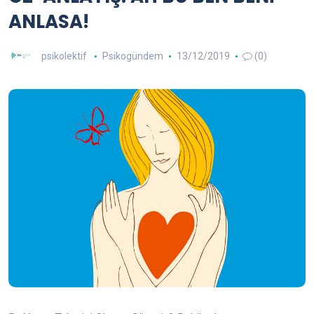
ANLASA!
psikolektif
Psikogündem
13/12/2019
(0)