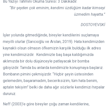
Bu Yazıyı Tahmini Okuma Süresi:
3
Dakikadır.
“Bir şeyden çok eminim, kendimi üzdüğüm kadar kimseyi
üzmedim hayatta.”
DOSTOYEVSKİ
İşler yolunda gitmediğinde, bireyler kendilerini suçlamaya
meyilli olurlar (Sarıcıoğlu ve Arslan, 2019). Hata kendimizden
kaynaklı olsun olmasın öfkemizin karşılık bulduğu ilk adres
yine kendimizizdir. Kendimizle baş başa kaldığımızda
aklımızda bir dolu düşünceyle patlayacak bir bomba
gibiyizdir. Tamda bu anlarda kendimizle konuşmaya başlarız.
Bombanın pimini çekmişizdir. “Hiçbir şeyin üstesinden
gelemedim, başaramadım, beceriksizim, tüm hata benim,
aptalın tekiyim” belki de daha ağır sözlerle kendimizi hırpalar
dururuz.
Neff (2003)’e göre bireyler çoğu zaman kendilerine,