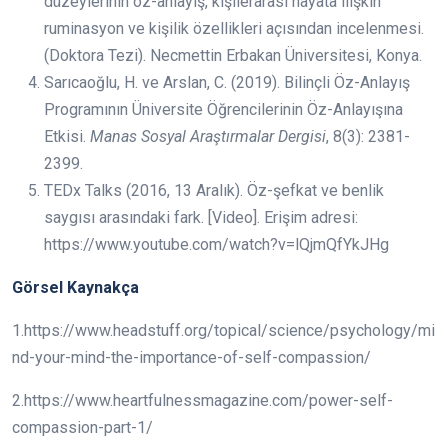
düzeylerinin öz-anlayış, kişilerarası hayata ilişkin
ruminasyon ve kişilik özellikleri açısından incelenmesi.
(Doktora Tezi). Necmettin Erbakan Üniversitesi, Konya.
Sarıcaoğlu, H. ve Arslan, C. (2019). Bilinçli Öz-Anlayış
Programının Üniversite Öğrencilerinin Öz-Anlayışına
Etkisi.
Manas Sosyal Araştırmalar Dergisi
, 8(3): 2381-
2399.
TEDx Talks (2016, 13 Aralık). Öz-şefkat ve benlik
saygısı arasındaki fark. [Video]. Erişim adresi:
https://www.youtube.com/watch?v=lQjmQfYkJHg
Görsel Kaynakça
1.https://www.headstuff.org/topical/science/psychology/mi
nd-your-mind-the-importance-of-self-compassion/
2.https://www.heartfulnessmagazine.com/power-self-
compassion-part-1/