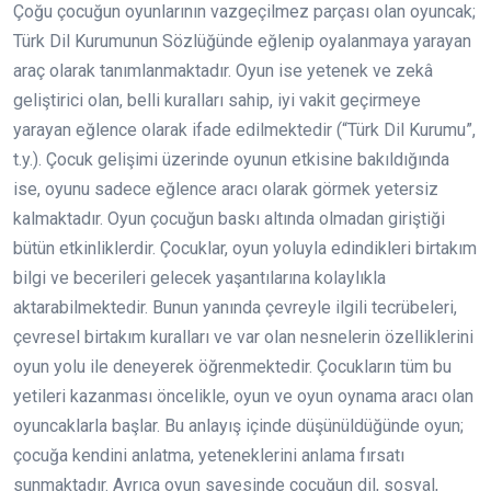
Çoğu çocuğun oyunlarının vazgeçilmez parçası olan oyuncak;
Türk Dil Kurumunun Sözlüğünde eğlenip oyalanmaya yarayan
araç olarak tanımlanmaktadır. Oyun ise yetenek ve zekâ
geliştirici olan, belli kuralları sahip, iyi vakit geçirmeye
yarayan eğlence olarak ifade edilmektedir (“Türk Dil Kurumu”,
t.y.). Çocuk gelişimi üzerinde oyunun etkisine bakıldığında
ise, oyunu sadece eğlence aracı olarak görmek yetersiz
kalmaktadır. Oyun çocuğun baskı altında olmadan giriştiği
bütün etkinliklerdir. Çocuklar, oyun yoluyla edindikleri birtakım
bilgi ve becerileri gelecek yaşantılarına kolaylıkla
aktarabilmektedir. Bunun yanında çevreyle ilgili tecrübeleri,
çevresel birtakım kuralları ve var olan nesnelerin özelliklerini
oyun yolu ile deneyerek öğrenmektedir. Çocukların tüm bu
yetileri kazanması öncelikle, oyun ve oyun oynama aracı olan
oyuncaklarla başlar. Bu anlayış içinde düşünüldüğünde oyun;
çocuğa kendini anlatma, yeteneklerini anlama fırsatı
sunmaktadır. Ayrıca oyun sayesinde çocuğun dil, sosyal,