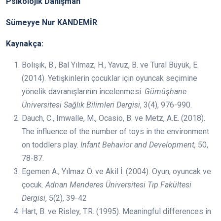
Psikolojik Danışman
Sümeyye Nur KANDEMİR
Kaynakça:
Bolışık, B., Bal Yılmaz, H., Yavuz, B. ve Tural Büyük, E.
(2014). Yetişkinlerin çocuklar için oyuncak seçimine
yönelik davranışlarının incelenmesi.
Gümüşhane
Üniversitesi Sağlık Bilimleri Dergisi
, 3(4), 976-990.
Dauch, C., Imwalle, M., Ocasio, B. ve Metz, A.E. (2018).
The influence of the number of toys in the environment
on toddlers play.
Infant Behavior and Development,
50,
78-87.
Egemen A., Yılmaz Ö. ve Akil İ. (2004). Oyun, oyuncak ve
çocuk.
Adnan Menderes Üniversitesi Tıp Fakültesi
Dergisi
, 5(2), 39-42
Hart, B. ve Risley, T.R. (1995). Meaningful differences in