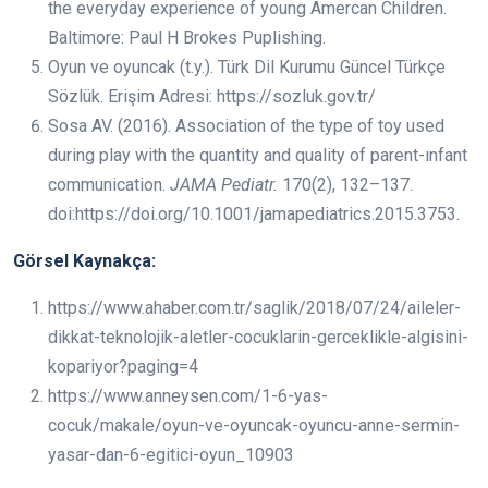
the everyday experience of young Amercan Children.
Baltimore: Paul H Brokes Puplishing.
Oyun ve oyuncak (t.y.). Türk Dil Kurumu Güncel Türkçe
Sözlük. Erişim Adresi: https://sozluk.gov.tr/
Sosa AV. (2016). Association of the type of toy used
during play with the quantity and quality of parent-ınfant
communication.
JAMA Pediatr.
170(2), 132–137.
doi:https://doi.org/10.1001/jamapediatrics.2015.3753.
Görsel Kaynakça:
https://www.ahaber.com.tr/saglik/2018/07/24/aileler-
dikkat-teknolojik-aletler-cocuklarin-gerceklikle-algisini-
kopariyor?paging=4
https://www.anneysen.com/1-6-yas-
cocuk/makale/oyun-ve-oyuncak-oyuncu-anne-sermin-
yasar-dan-6-egitici-oyun_10903