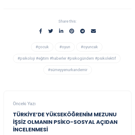
Share this:
#çocuk
#oyun
#oyuncak
#psikoloji #eğitim #haberler #psikogündem #psikolektif
#sümeyyenurkandemir
Önceki Yazı
TÜRKİYE’DE YÜKSEKÖĞRENİM MEZUNU
İŞSİZ OLMANIN PSİKO-SOSYAL AÇIDAN
İNCELENMESİ