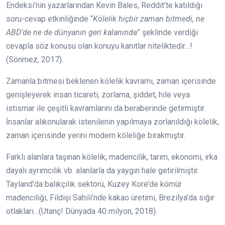
Endeksi’nin yazarlarından Kevin Bales, Reddit’te katıldığı
soru-cevap etkinliğinde “
Kölelik hiçbir zaman bitmedi, ne
ABD’de ne de dünyanın geri kalanında
” şeklinde verdiği
cevapla söz konusu olan konuyu kanıtlar niteliktedir…!
(Sönmez, 2017).
Zamanla bitmesi beklenen kölelik kavramı, zaman içerisinde
genişleyerek insan ticareti, zorlama, şiddet, hile veya
istismar ile çeşitli kavramlarını da beraberinde getirmiştir.
İnsanlar alıkonularak istenilenin yapılmaya zorlanıldığı kölelik,
zaman içerisinde yerini modern köleliğe bırakmıştır.
Farklı alanlara taşınan kölelik; madencilik, tarım, ekonomi, ırka
dayalı ayrımcılık vb. alanlarla da yaygın hale getirilmiştir.
Tayland’da balıkçılık sektörü, Kuzey Kore’de kömür
madenciliği, Fildişi Sahili’nde kakao üretimi, Brezilya’da sığır
otlakları…(Utanç! Dünyada 40 milyon, 2018).