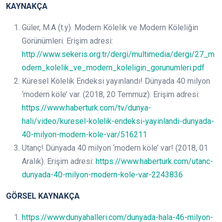
KAYNAKÇA
Güler, M.A (t.y). Modern Kölelik ve Modern Köleliğin
Görünümleri. Erişim adresi:
http://www.sekeris.org.tr/dergi/multimedia/dergi/27_m
odern_kolelik_ve_modern_koleligin_gorunumleri.pdf
Küresel Kölelik Endeksi yayınlandı! Dünyada 40 milyon
‘modern köle’ var. (2018, 20 Temmuz). Erişim adresi:
https://www.haberturk.com/tv/dunya-
hali/video/kuresel-kolelik-endeksi-yayinlandi-dunyada-
40-milyon-modern-kole-var/516211
Utanç! Dünyada 40 milyon ‘modern köle’ var! (2018, 01
Aralık). Erişim adresi:
https://www.haberturk.com/utanc-
dunyada-40-milyon-modern-kole-var-2243836
GÖRSEL KAYNAKÇA
https://www.dunyahalleri.com/dunyada-hala-46-milyon-