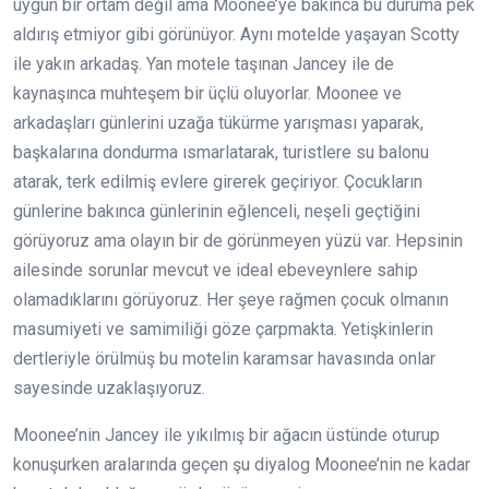
uygun bir ortam değil ama Moonee’ye bakınca bu duruma pek
aldırış etmiyor gibi görünüyor. Aynı motelde yaşayan Scotty
ile yakın arkadaş. Yan motele taşınan Jancey ile de
kaynaşınca muhteşem bir üçlü oluyorlar. Moonee ve
arkadaşları günlerini uzağa tükürme yarışması yaparak,
başkalarına dondurma ısmarlatarak, turistlere su balonu
atarak, terk edilmiş evlere girerek geçiriyor. Çocukların
günlerine bakınca günlerinin eğlenceli, neşeli geçtiğini
görüyoruz ama olayın bir de görünmeyen yüzü var. Hepsinin
ailesinde sorunlar mevcut ve ideal ebeveynlere sahip
olamadıklarını görüyoruz. Her şeye rağmen çocuk olmanın
masumiyeti ve samimiliği göze çarpmakta. Yetişkinlerin
dertleriyle örülmüş bu motelin karamsar havasında onlar
sayesinde uzaklaşıyoruz.
Moonee’nin Jancey ile yıkılmış bir ağacın üstünde oturup
konuşurken aralarında geçen şu diyalog Moonee’nin ne kadar