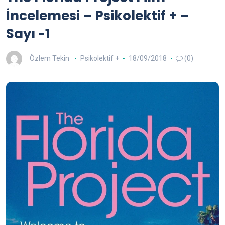
İncelemesi – Psikolektif + –
Sayı -1
Özlem Tekin
Psikolektif +
18/09/2018
(0)