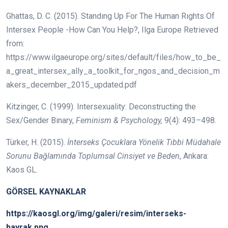
Ghattas, D. C. (2015). Standıng Up For The Human Rıghts Of
Intersex People -How Can You Help?, Ilga Europe Retrieved
from:
https://www.ilgaeurope.org/sites/default/files/how_to_be_
a_great_intersex_ally_a_toolkit_for_ngos_and_decision_m
akers_december_2015_updated.pdf
Kitzinger, C. (1999). Intersexuality: Deconstructing the
Sex/Gender Binary,
Feminism & Psychology,
9(4): 493–498.
Türker, H. (2015).
İnterseks Çocuklara Yönelik Tıbbi Müdahale
Sorunu Bağlamında Toplumsal Cinsiyet ve Beden
, Ankara:
Kaos GL.
GÖRSEL KAYNAKLAR
https://kaosgl.org/img/galeri/resim/interseks-
bayrak.png