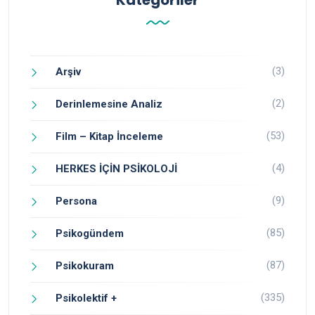
Kategoriler
(3)
Arşiv
(2)
Derinlemesine Analiz
(53)
Film – Kitap İnceleme
(4)
HERKES İÇİN PSİKOLOJİ
(9)
Persona
(85)
Psikogündem
(87)
Psikokuram
(335)
Psikolektif +