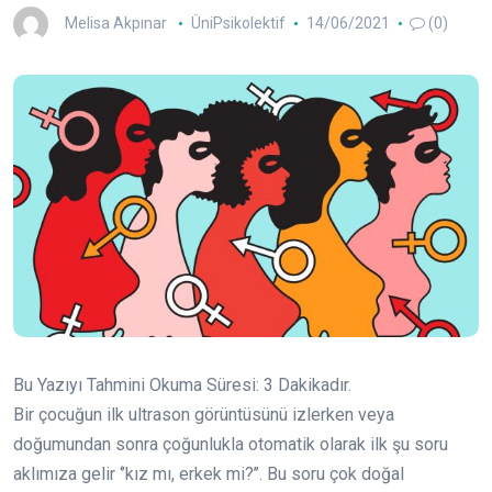
Melisa Akpınar
ÜniPsikolektif
14/06/2021
(0)
Bu Yazıyı Tahmini Okuma Süresi:
3
Dakikadır.
Bir çocuğun ilk ultrason görüntüsünü izlerken veya
doğumundan sonra çoğunlukla otomatik olarak ilk şu soru
aklımıza gelir ‘’kız mı, erkek mi?’’. Bu soru çok doğal