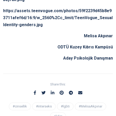
https://assets.teenvogue.com/photos/59f2239d45b8e9
3711afef6d/16:9/w_2560%2Cc_limit/TeenVogue_Sexual
Identity-genders.jpg
Melisa Akpınar
ODTÜ Kuzey Kıbrıs Kampüsü
Aday Psikolojik Danışman
Share this:
#cinsellik
#interseks
#lgbti
#MelisaAkpınar