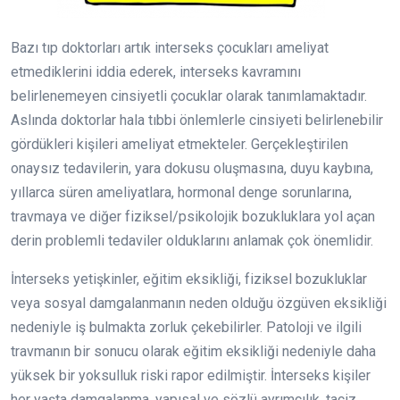
Bazı tıp doktorları artık interseks çocukları ameliyat
etmediklerini iddia ederek, interseks kavramını
belirlenemeyen cinsiyetli çocuklar olarak tanımlamaktadır.
Aslında doktorlar hala tıbbi önlemlerle cinsiyeti belirlenebilir
gördükleri kişileri ameliyat etmekteler. Gerçekleştirilen
onaysız tedavilerin, yara dokusu oluşmasına, duyu kaybına,
yıllarca süren ameliyatlara, hormonal denge sorunlarına,
travmaya ve diğer fiziksel/psikolojik bozukluklara yol açan
derin problemli tedaviler olduklarını anlamak çok önemlidir.
İnterseks yetişkinler, eğitim eksikliği, fiziksel bozukluklar
veya sosyal damgalanmanın neden olduğu özgüven eksikliği
nedeniyle iş bulmakta zorluk çekebilirler. Patoloji ve ilgili
travmanın bir sonucu olarak eğitim eksikliği nedeniyle daha
yüksek bir yoksulluk riski rapor edilmiştir. İnterseks kişiler
her yaşta damgalanma, yapısal ve sözlü ayrımcılık, taciz,