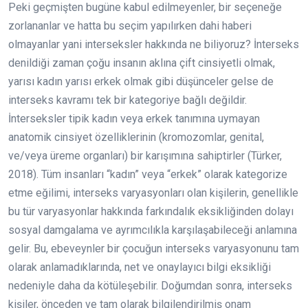
Peki geçmişten bugüne kabul edilmeyenler, bir seçeneğe
zorlananlar ve hatta bu seçim yapılırken dahi haberi
olmayanlar yani interseksler hakkında ne biliyoruz? İnterseks
denildiği zaman çoğu insanın aklına çift cinsiyetli olmak,
yarısı kadın yarısı erkek olmak gibi düşünceler gelse de
interseks kavramı tek bir kategoriye bağlı değildir.
İnterseksler tipik kadın veya erkek tanımına uymayan
anatomik cinsiyet özelliklerinin (kromozomlar, genital,
ve/veya üreme organları) bir karışımına sahiptirler (Türker,
2018). Tüm insanları “kadın” veya “erkek” olarak kategorize
etme eğilimi, interseks varyasyonları olan kişilerin, genellikle
bu tür varyasyonlar hakkında farkındalık eksikliğinden dolayı
sosyal damgalama ve ayrımcılıkla karşılaşabileceği anlamına
gelir. Bu, ebeveynler bir çocuğun interseks varyasyonunu tam
olarak anlamadıklarında, net ve onaylayıcı bilgi eksikliği
nedeniyle daha da kötüleşebilir. Doğumdan sonra, interseks
kişiler, önceden ve tam olarak bilgilendirilmiş onam