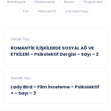
#SibelUyanık
#ŞuleKenanlar
#tiyatro
#TuğçeErdem
Film
PSİKOLEKTİF
psikolektif+sayı
Önceki Yazı
ROMANTİK İLİŞKİLERDE SOSYAL AĞ VE
ETKİLERİ – Psikolektif Dergisi – Sayı – 2
Sonraki Yazı
Lady Bird – Film İnceleme – Psikolektif
+ – Sayı – 3