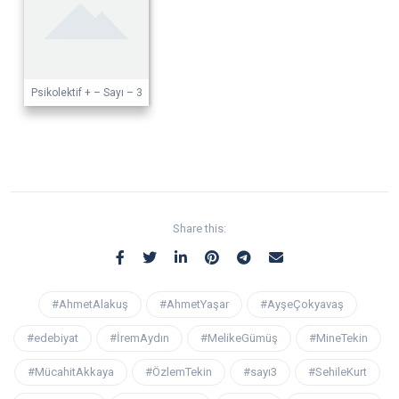
Psikolektif + – Sayı – 3
Share this:
#AhmetAlakuş
#AhmetYaşar
#AyşeÇokyavaş
#edebiyat
#İremAydın
#MelikeGümüş
#MineTekin
#MücahitAkkaya
#ÖzlemTekin
#sayı3
#SehileKurt