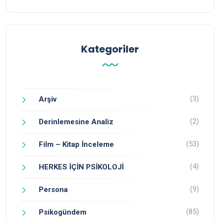
Kategoriler
(3)
Arşiv
(2)
Derinlemesine Analiz
(53)
Film – Kitap İnceleme
(4)
HERKES İÇİN PSİKOLOJİ
(9)
Persona
(85)
Psikogündem