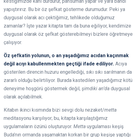
kestiğimizde kanı durdurur, pansuman yapar ve yara bandı
yapıştırırız. Bu bir öz şefkat gösterme durumudur. Peki ya
duygusal olarak acı çektiğimiz, tehlikede olduğumuz
zamanlar? İşte yazar kitapta tam da buna eğiliyor, kendimize
duygusal olarak öz şefkat gösterebilmeyi bizlere öğretmeye
çalışıyor.
Öz şefkatin yolunun, o an yaşadığımız acıdan kaçınmak
değil acıyı kabullenmekten geçtiği ifade ediliyor.
Acıya
gösterilen direncin huzuru engellediği, sıkı sıkı sarılmanın da
zararlı olduğu belirtiliyor. Burada kastedilen yaşadığımız kötü
deneyime hoşgörü göstermek değil,
şimdiki an’da
duygusal
olarak açılabilmek.
Kitabın ikinci kısmında bizi sevgi dolu nezaket/
metta
meditasyonu karşılıyor; bu, kitapta karşılaştığımız
uygulamaların özünü oluşturuyor.
Metta
uygulaması keşiş
Buda’nın ormanda yaşamaktan korkan bir grup keşişe yaptığı