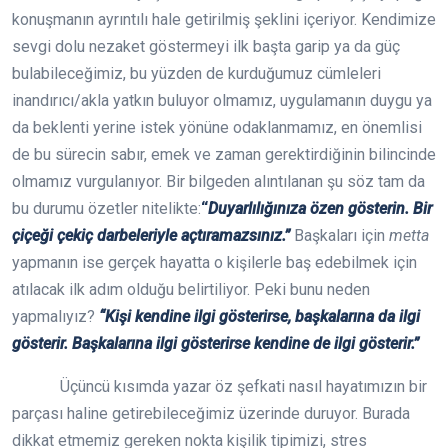
konuşmanın ayrıntılı hale getirilmiş şeklini içeriyor. Kendimize
sevgi dolu nezaket göstermeyi ilk başta garip ya da güç
bulabileceğimiz, bu yüzden de kurduğumuz cümleleri
inandırıcı/akla yatkın buluyor olmamız, uygulamanın duygu ya
da beklenti yerine istek yönüne odaklanmamız, en önemlisi
de bu sürecin sabır, emek ve zaman gerektirdiğinin bilincinde
olmamız vurgulanıyor. Bir bilgeden alıntılanan şu söz tam da
bu durumu özetler nitelikte:
“
Duyarlılığınıza özen gösterin. Bir
çiçeği çekiç darbeleriyle açtıramazsınız.”
Başkaları için
metta
yapmanın ise gerçek hayatta o kişilerle baş edebilmek için
atılacak ilk adım olduğu belirtiliyor. Peki bunu neden
yapmalıyız?
“Kişi kendine ilgi gösterirse, başkalarına da ilgi
gösterir. Başkalarına ilgi gösterirse kendine de ilgi gösterir.”
Üçüncü kısımda yazar öz şefkati nasıl hayatımızın bir
parçası haline getirebileceğimiz üzerinde duruyor. Burada
dikkat etmemiz gereken nokta kişilik tipimizi, stres