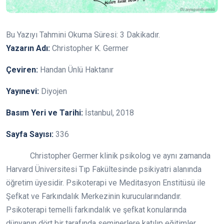
Bu Yazıyı Tahmini Okuma Süresi:
3
Dakikadır.
Yazarın Adı:
Christopher K. Germer
Çeviren:
Handan Ünlü Haktanır
Yayınevi:
Diyojen
Basım Yeri ve Tarihi:
İstanbul, 2018
Sayfa Sayısı:
336
Christopher Germer klinik psikolog ve aynı zamanda
Harvard Üniversitesi Tıp Fakültesinde psikiyatri alanında
öğretim üyesidir. Psikoterapi ve Meditasyon Enstitüsü ile
Şefkat ve Farkındalık Merkezinin kurucularındandır.
Psikoterapi temelli farkındalık ve şefkat konularında
dünyanın dört bir tarafında seminerlere katılıp eğitimler