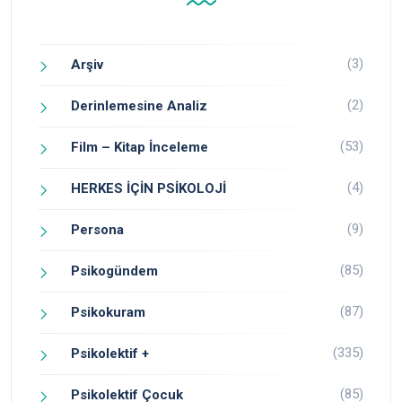
(3)
Arşiv
(2)
Derinlemesine Analiz
(53)
Film – Kitap İnceleme
(4)
HERKES İÇİN PSİKOLOJİ
(9)
Persona
(85)
Psikogündem
(87)
Psikokuram
(335)
Psikolektif +
(85)
Psikolektif Çocuk