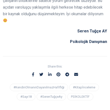
çalışanın bildiklerine sadece yorum getirecek düzeyde. Bu
açıdan varoluşçu yaklaşımla ilgili herkese hitap edebilecek
bir kaynak olduğunu düşünmekteyim. İyi okumalar diliyorum
Seren Tuğçe AY
Psikolojik Danışman
Share this:
#KendinOlmanınDayanılmazHafifliği
#Kitapİnceleme
#Sayı18
#SerenTuğçeAy
PSİKOLEKTİF