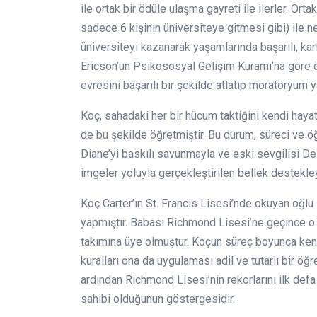
ile ortak bir ödüle ulaşma gayreti ile ilerler. Ort
sadece 6 kişinin üniversiteye gitmesi gibi) ile n
üniversiteyi kazanarak yaşamlarında başarılı, kar
Ericson’un Psikososyal Gelişim Kuramı’na göre ö
evresini başarılı bir şekilde atlatıp moratoryum
Koç, sahadaki her bir hücum taktiğini kendi hayat
de bu şekilde öğretmiştir. Bu durum, süreci ve ö
Diane’yi baskılı savunmayla ve eski sevgilisi Del
imgeler yoluyla gerçekleştirilen bellek destekleyi
Koç Carter’ın St. Francis Lisesi’nde okuyan oğl
yapmıştır. Babası Richmond Lisesi’ne geçince o
takımına üye olmuştur. Koçun süreç boyunca ken
kuralları ona da uygulaması adil ve tutarlı bir öğ
ardından Richmond Lisesi’nin rekorlarını ilk defa
sahibi olduğunun göstergesidir.