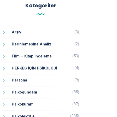
Kategoriler
(3)
Arşiv
(2)
Derinlemesine Analiz
(53)
Film – Kitap İnceleme
(4)
HERKES İÇİN PSİKOLOJİ
(9)
Persona
(85)
Psikogündem
(87)
Psikokuram
(335)
Psikolektif +