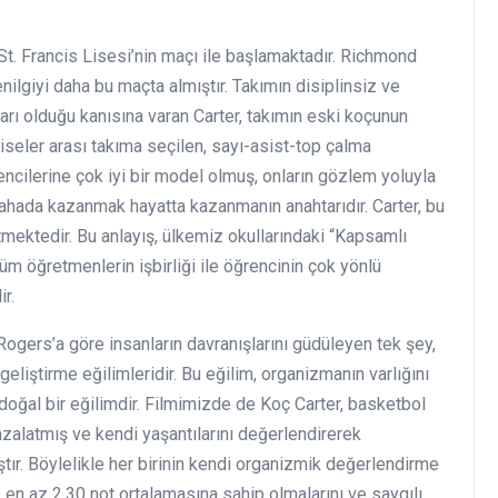
t. Francis Lisesi’nin maçı ile başlamaktadır. Richmond
ilgiyi daha bu maçta almıştır. Takımın disiplinsiz ve
ları olduğu kanısına varan Carter, takımın eski koçunun
 liseler arası takıma seçilen, sayı-asist-top çalma
rencilerine çok iyi bir model olmuş, onların gözlem yoluyla
sahada kazanmak hayatta kazanmanın anahtarıdır. Carter, bu
tmektedir. Bu anlayış, ülkemiz okullarındaki “Kapsamlı
 öğretmenlerin işbirliği ile öğrencinin çok yönlü
ir.
Rogers’a göre insanların davranışlarını güdüleyen tek şey,
geliştirme eğilimleridir. Bu eğilim, organizmanın varlığını
ğal bir eğilimdir. Filmimizde de Koç Carter, basketbol
zalatmış ve kendi yaşantılarını değerlendirerek
ıştır. Böylelikle her birinin kendi organizmik değerlendirme
en az 2.30 not ortalamasına sahip olmalarını ve saygılı