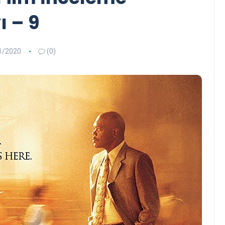
ı – 9
1/2020
(0)