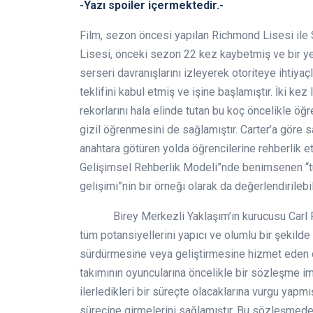
-Yazı spoiler içermektedir.-
Film, sezon öncesi yapılan Richmond Lisesi ile S
Lisesi, önceki sezon 22 kez kaybetmiş ve bir yen
serseri davranışlarını izleyerek otoriteye ihtiyaç
teklifini kabul etmiş ve işine başlamıştır. İki kez
rekorlarını hala elinde tutan bu koç öncelikle öğ
gizil öğrenmesini de sağlamıştır. Carter’a göre 
anahtara götüren yolda öğrencilerine rehberlik e
Gelişimsel Rehberlik Modeli”nde benimsenen “tüm
gelişimi”nin bir örneği olarak da değerlendirilebil
Birey Merkezli Yaklaşım’ın kurucusu Carl 
tüm potansiyellerini yapıcı ve olumlu bir şekilde 
sürdürmesine veya geliştirmesine hizmet eden do
takımının oyuncularına öncelikle bir sözleşme im
ilerledikleri bir süreçte olacaklarına vurgu yapm
sürecine girmelerini sağlamıştır. Bu sözleşmede 