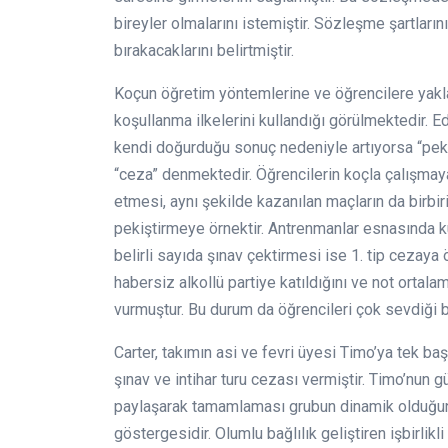
bireyler olmalarını istemiştir. Sözleşme şartları
bırakacaklarını belirtmiştir.
Koçun öğretim yöntemlerine ve öğrencilere yakl
koşullanma ilkelerini kullandığı görülmektedir. 
kendi doğurduğu sonuç nedeniyle artıyorsa “pek
“ceza” denmektedir. Öğrencilerin koçla çalışmaya 
etmesi, aynı şekilde kazanılan maçların da birbi
pekiştirmeye örnektir. Antrenmanlar esnasında ku
belirli sayıda şınav çektirmesi ise 1. tip cezaya 
habersiz alkollü partiye katıldığını ve not ortala
vurmuştur. Bu durum da öğrencileri çok sevdiği b
Carter, takımın asi ve fevri üyesi Timo’ya tek b
şınav ve intihar turu cezası vermiştir. Timo’nun 
paylaşarak tamamlaması grubun dinamik olduğunun 
göstergesidir. Olumlu bağlılık geliştiren işbirlik