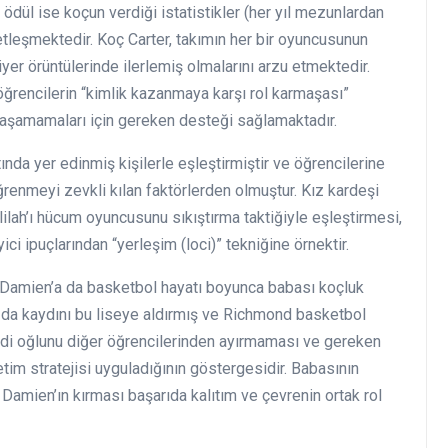
ak ödül ise koçun verdiği istatistikler (her yıl mezunlardan
etleşmektedir. Koç Carter, takımın her bir oyuncusunun
iyer örüntülerinde ilerlemiş olmalarını arzu etmektedir.
ğrencilerin “kimlik kazanmaya karşı rol karmaşası”
 yaşamamaları için gereken desteği sağlamaktadır.
ında yer edinmiş kişilerle eşleştirmiştir ve öğrencilerine
ğrenmeyi zevkli kılan faktörlerden olmuştur. Kız kardeşi
ilah’ı hücum oyuncusunu sıkıştırma taktiğiyle eşleştirmesi,
ci ipuçlarından “yerleşim (loci)” tekniğine örnektir.
u Damien’a da basketbol hayatı boyunca babası koçluk
 da kaydını bu liseye aldırmış ve Richmond basketbol
di oğlunu diğer öğrencilerinden ayırmaması ve gereken
retim stratejisi uyguladığının göstergesidir. Babasının
 Damien’ın kırması başarıda kalıtım ve çevrenin ortak rol