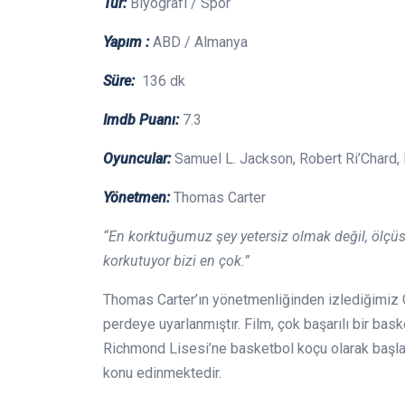
Tür:
Biyografi / Spor
Yapım :
ABD / Almanya
Süre:
136 dk
Imdb Puanı:
7.3
Oyuncular:
Samuel L. Jackson, Robert Ri’Chard,
Yönetmen:
Thomas Carter
“En korktuğumuz şey yetersiz olmak değil, ölçüs
korkutuyor bizi en çok.”
Thomas Carter’ın yönetmenliğinden izlediğimiz 
perdeye uyarlanmıştır. Film, çok başarılı bir ba
Richmond Lisesi’ne basketbol koçu olarak başlam
konu edinmektedir.