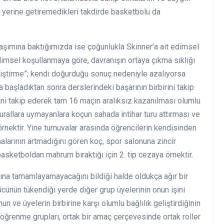
nı yerine getiremedikleri takdirde basketbolu da
aşımına baktığımızda ise çoğunlukla Skinner’a ait edimsel
Edimsel koşullanmaya göre, davranışın ortaya çıkma sıklığı
iştirme”; kendi doğurduğu sonuç nedeniyle azalıyorsa
başladıktan sonra derslerindeki başarının birbirini takip
rini takip ederek tam 16 maçın aralıksız kazanılması olumlu
rallara uymayanlara koçun sahada intihar turu attırması ve
örnektir. Yine turnuvalar arasında öğrencilerin kendisinden
malarının artmadığını gören koç, spor salonuna zincir
asketboldan mahrum bıraktığı için 2. tip cezaya örnektir.
aşına tamamlayamayacağını bildiği halde oldukça ağır bir
gücünün tükendiği yerde diğer grup üyelerinin onun işini
ve üyelerin birbirine karşı olumlu bağlılık geliştirdiğinin
li öğrenme grupları, ortak bir amaç çerçevesinde ortak roller