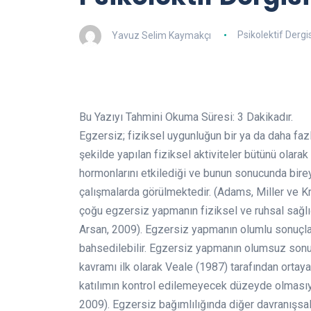
Yavuz Selim Kaymakçı
Psikolektif Dergis
Bu Yazıyı Tahmini Okuma Süresi:
3
Dakikadır.
Egzersiz; fiziksel uygunluğun bir ya da daha fazl
şekilde yapılan fiziksel aktiviteler bütünü olar
hormonlarını etkilediği ve bunun sonucunda bire
çalışmalarda görülmektedir. (Adams, Miller ve K
çoğu egzersiz yapmanın fiziksel ve ruhsal sağl
Arsan, 2009). Egzersiz yapmanın olumlu sonuçla
bahsedilebilir. Egzersiz yapmanın olumsuz sonuçl
kavramı ilk olarak Veale (1987) tarafından ortaya
katılımın kontrol edilemeyecek düzeyde olmasıyl
2009). Egzersiz bağımlılığında diğer davranışsal 