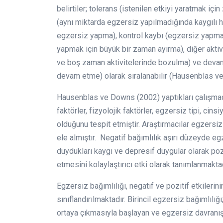
belirtiler; tolerans (istenilen etkiyi yaratmak i
(aynı miktarda egzersiz yapılmadığında kaygılı h
egzersiz yapma), kontrol kaybı (egzersiz yapm
yapmak için büyük bir zaman ayırma), diğer akti
ve boş zaman aktivitelerinde bozulma) ve deva
devam etme) olarak sıralanabilir (Hausenblas 
Hausenblas ve Downs (2002) yaptıkları çalışmada e
faktörler, fizyolojik faktörler, egzersiz tipi, cinsi
olduğunu tespit etmiştir. Araştırmacılar egzersiz
ele almıştır. Negatif bağımlılık aşırı düzeyde e
duydukları kaygı ve depresif duygular olarak pozi
etmesini kolaylaştırıcı etki olarak tanımlanmaktad
Egzersiz bağımlılığı, negatif ve pozitif etkilerinin
sınıflandırılmaktadır. Birincil egzersiz bağımlılığ
ortaya çıkmasıyla başlayan ve egzersiz davranış