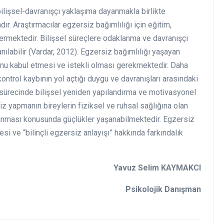
bilişsel-davranışçı yaklaşıma dayanmakla birlikte
dır. Araştırmacılar egzersiz bağımlılığı için eğitim,
nermektedir. Bilişsel süreçlere odaklanma ve davranışçı
ılabilir (Vardar, 2012). Egzersiz bağımlılığı yaşayan
unu kabul etmesi ve istekli olması gerekmektedir. Daha
kontrol kaybının yol açtığı duygu ve davranışları arasındaki
i sürecinde bilişsel yeniden yapılandırma ve motivasyonel
z yapmanın bireylerin fiziksel ve ruhsal sağlığına olan
lanması konusunda güçlükler yaşanabilmektedir. Egzersiz
si ve “bilinçli egzersiz anlayışı” hakkında farkındalık
Yavuz Selim KAYMAKCI
Psikolojik Danışman