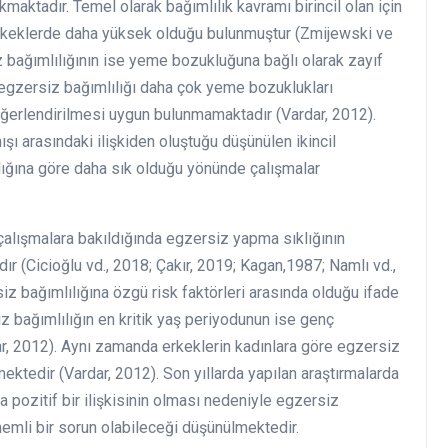
aktadır. Temel olarak bağımlılık kavramı birincil olan için
in erkeklerde daha yüksek olduğu bulunmuştur (Zmijewski ve
z bağımlılığının ise yeme bozukluğuna bağlı olarak zayıf
 egzersiz bağımlılığı daha çok yeme bozuklukları
değerlendirilmesi uygun bulunmamaktadır (Vardar, 2012).
ı arasındaki ilişkiden oluştuğu düşünülen ikincil
ılığına göre daha sık olduğu yönünde çalışmalar
an çalışmalara bakıldığında egzersiz yapma sıklığının
dır (Cicioğlu vd., 2018; Çakır, 2019; Kagan,1987; Namlı vd.,
iz bağımlılığına özgü risk faktörleri arasında olduğu ifade
z bağımlılığın en kritik yaş periyodunun ise genç
ar, 2012). Aynı zamanda erkeklerin kadınlara göre egzersiz
ektedir (Vardar, 2012). Son yıllarda yapılan araştırmalarda
 pozitif bir ilişkisinin olması nedeniyle egzersiz
nemli bir sorun olabileceği düşünülmektedir.