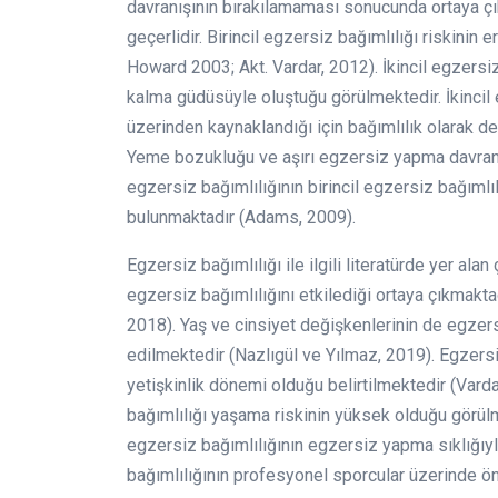
davranışının bırakılamaması sonucunda ortaya çıkm
geçerlidir. Birincil egzersiz bağımlılığı riskin
Howard 2003; Akt. Vardar, 2012). İkincil egzersi
kalma güdüsüyle oluştuğu görülmektedir. İkincil
üzerinden kaynaklandığı için bağımlılık olarak 
Yeme bozukluğu ve aşırı egzersiz yapma davranış
egzersiz bağımlılığının birincil egzersiz bağıml
bulunmaktadır (Adams, 2009).
Egzersiz bağımlılığı ile ilgili literatürde yer al
egzersiz bağımlılığını etkilediği ortaya çıkmakta
2018). Yaş ve cinsiyet değişkenlerinin de egzers
edilmektedir (Nazlıgül ve Yılmaz, 2019). Egzersi
yetişkinlik dönemi olduğu belirtilmektedir (Vard
bağımlılığı yaşama riskinin yüksek olduğu görülm
egzersiz bağımlılığının egzersiz yapma sıklığıyla
bağımlılığının profesyonel sporcular üzerinde ö