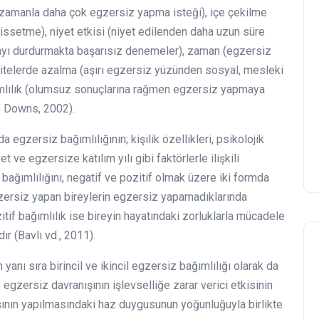
çin zamanla daha çok egzersiz yapma isteği), içe çekilme
issetme), niyet etkisi (niyet edilenden daha uzun süre
ayı durdurmakta başarısız denemeler), zaman (egzersiz
vitelerde azalma (aşırı egzersiz yüzünden sosyal, mesleki
mlılık (olumsuz sonuçlarına rağmen egzersiz yapmaya
ve Downs, 2002).
gzersiz bağımlılığının; kişilik özellikleri, psikolojik
yet ve egzersize katılım yılı gibi faktörlerle ilişkili
 bağımlılığını, negatif ve pozitif olmak üzere iki formda
gzersiz yapan bireylerin egzersiz yapamadıklarında
tif bağımlılık ise bireyin hayatındaki zorluklarla mücadele
ır (Bavlı vd., 2011).
 yanı sıra birincil ve ikincil egzersiz bağımlılığı olarak da
ı; egzersiz davranışının işlevselliğe zarar verici etkisinin
ının yapılmasındaki haz duygusunun yoğunluğuyla birlikte