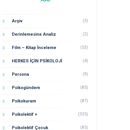
(3)
Arşiv
(2)
Derinlemesine Analiz
(53)
Film – Kitap İnceleme
(4)
HERKES İÇİN PSİKOLOJİ
(9)
Persona
(85)
Psikogündem
(87)
Psikokuram
(335)
Psikolektif +
(85)
Psikolektif Çocuk