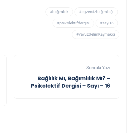
#bağımlılık
#egzersizbağımlılığı
#psikolektifdergisi
#sayı16
#YavuzSelimKaymakçı
Sonraki Yazı
Bağlılık Mı, Bağımlılık Mı? –
Psikolektif Dergisi – Sayı – 16