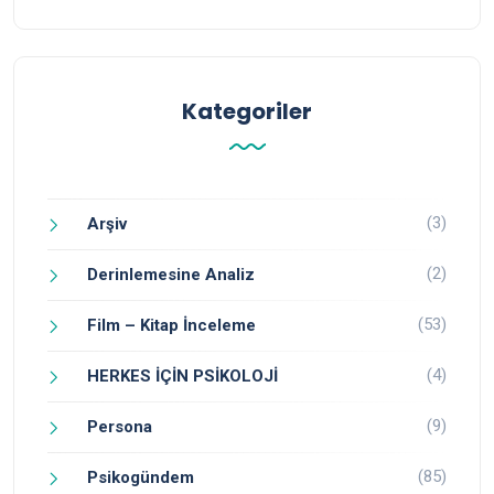
Kategoriler
(3)
Arşiv
(2)
Derinlemesine Analiz
(53)
Film – Kitap İnceleme
(4)
HERKES İÇİN PSİKOLOJİ
(9)
Persona
(85)
Psikogündem