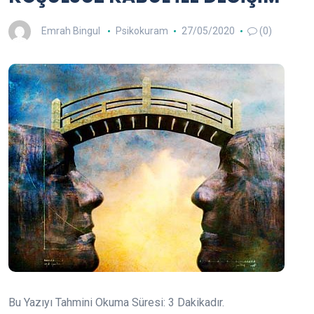
Emrah Bingul
Psikokuram
27/05/2020
(0)
Bu Yazıyı Tahmini Okuma Süresi:
3
Dakikadır.