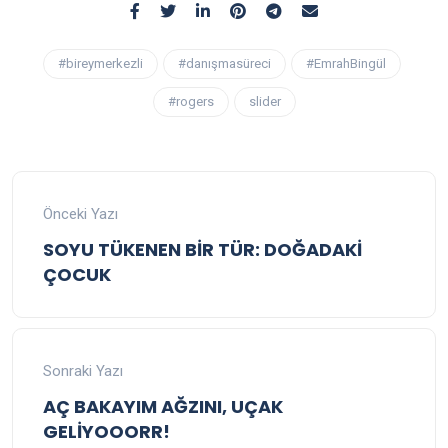
#bireymerkezli
#danışmasüreci
#EmrahBingül
#rogers
slider
Önceki Yazı
SOYU TÜKENEN BİR TÜR: DOĞADAKİ
ÇOCUK
Sonraki Yazı
AÇ BAKAYIM AĞZINI, UÇAK
GELİYOOORR!