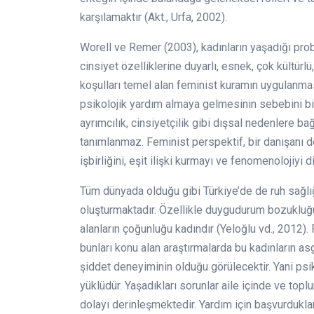
karşılamaktır (Akt., Urfa, 2002).
Worell ve Remer (2003), kadınların yaşadığı probl
cinsiyet özelliklerine duyarlı, esnek, çok kültürl
koşulları temel alan feminist kuramın uygulanması
psikolojik yardım almaya gelmesinin sebebini biy
ayrımcılık, cinsiyetçilik gibi dışsal nedenlere bağ
tanımlanmaz. Feminist perspektif, bir danışanı 
işbirliğini, eşit ilişki kurmayı ve fenomenolojiyi d
Tüm dünyada olduğu gibi Türkiye’de de ruh sağlığ
oluşturmaktadır. Özellikle duygudurum bozuklu
alanların çoğunluğu kadındır (Yeloğlu vd., 2012).
bunları konu alan araştırmalarda bu kadınların as
şiddet deneyiminin olduğu görülecektir. Yani psiki
yüklüdür. Yaşadıkları sorunlar aile içinde ve to
dolayı derinleşmektedir. Yardım için başvurdukla