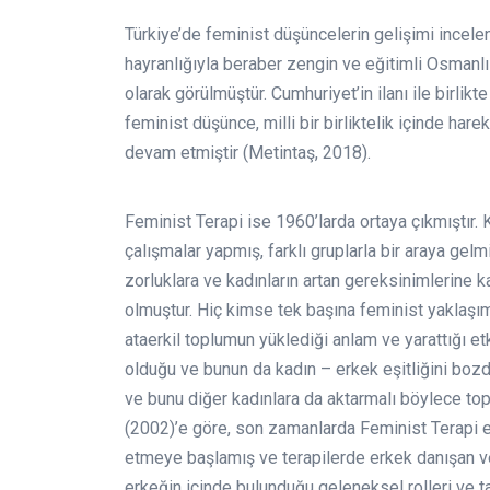
Türkiye’de feminist düşüncelerin gelişimi incele
hayranlığıyla beraber zengin ve eğitimli Osmanlı 
olarak görülmüştür. Cumhuriyet’in ilanı ile birli
feminist düşünce, milli bir birliktelik içinde har
devam etmiştir (Metintaş, 2018).
Feminist Terapi ise 1960’larda ortaya çıkmıştır. K
çalışmalar yapmış, farklı gruplarla bir araya gelm
zorluklara ve kadınların artan gereksinimlerine k
olmuştur. Hiç kimse tek başına feminist yaklaşım
ataerkil toplumun yüklediği anlam ve yarattığı 
olduğu ve bunun da kadın – erkek eşitliğini bozd
ve bunu diğer kadınlara da aktarmalı böylece to
(2002)’e göre, son zamanlarda Feminist Terapi er
etmeye başlamış ve terapilerde erkek danışan v
erkeğin içinde bulunduğu geleneksel rolleri ve t