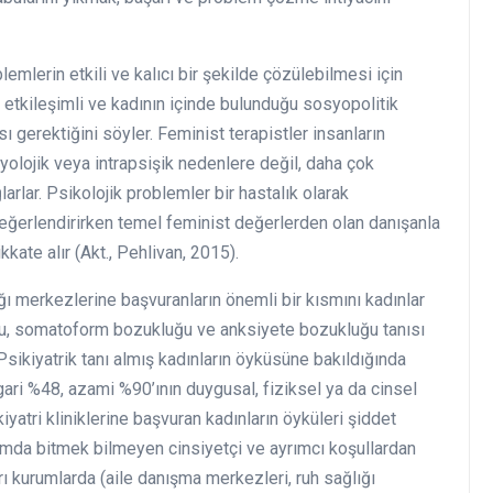
emlerin etkili ve kalıcı bir şekilde çözülebilmesi için
ü, etkileşimli ve kadının içinde bulunduğu sosyopolitik
 gerektiğini söyler. Feminist terapistler insanların
olojik veya intrapsişik nedenlere değil, daha çok
larlar. Psikolojik problemler bir hastalık olarak
değerlendirirken temel feminist değerlerden olan danışanla
ikkate alır (Akt., Pehlivan, 2015).
ı merkezlerine başvuranların önemli bir kısmını kadınlar
ğu, somatoform bozukluğu ve anksiyete bozukluğu tanısı
 Psikiyatrik tanı almış kadınların öyküsüne bakıldığında
gari %48, azami %90’ının duygusal, fiziksel ya da cinsel
yatri kliniklerine başvuran kadınların öyküleri şiddet
plumda bitmek bilmeyen cinsiyetçi ve ayrımcı koşullardan
rı kurumlarda (aile danışma merkezleri, ruh sağlığı