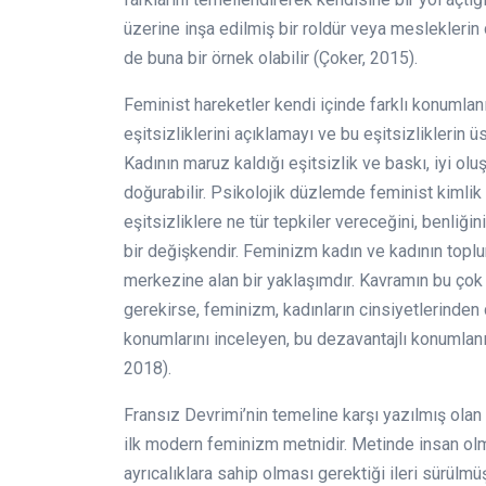
üzerine inşa edilmiş bir roldür veya meslekleri
de buna bir örnek olabilir (Çoker, 2015).
Feminist hareketler kendi içinde farklı konumlan
eşitsizliklerini açıklamayı ve bu eşitsizlikleri
Kadının maruz kaldığı eşitsizlik ve baskı, iyi oluş
doğurabilir. Psikolojik düzlemde feminist kimlik ka
eşitsizliklere ne tür tepkiler vereceğini, benliği
bir değişkendir. Feminizm kadın ve kadının topl
merkezine alan bir yaklaşımdır. Kavramın bu çok 
gerekirse, feminizm, kadınların cinsiyetlerinden do
konumlarını inceleyen, bu dezavantajlı konumlanı
2018).
Fransız Devrimi’nin temeline karşı yazılmış ola
ilk modern feminizm metnidir. Metinde insan olma
ayrıcalıklara sahip olması gerektiği ileri sürülmüş