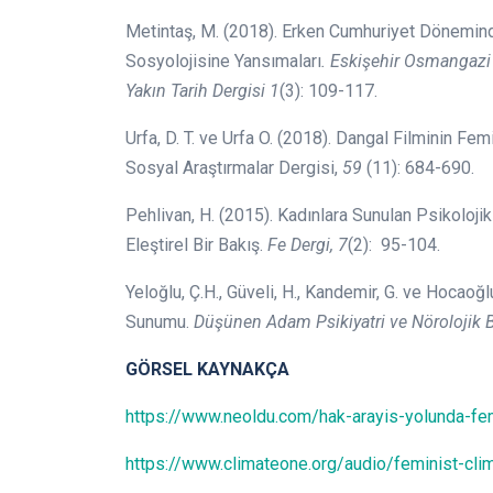
Metintaş, M. (2018). Erken Cumhuriyet Dönemin
Sosyolojisine Yansımaları
.
Eskişehir Osmangazi 
Yakın Tarih Dergisi
1
(3): 109-117.
Urfa, D. T. ve Urfa O. (2018). Dangal Filminin Fe
Sosyal Araştırmalar Dergisi,
59
(11): 684-690.
Pehlivan, H. (2015). Kadınlara Sunulan Psikoloj
Eleştirel Bir Bakış.
Fe Dergi, 7
(2): 95-104.
Yeloğlu, Ç.H., Güveli, H., Kandemir, G. ve Hocaoğ
Sunumu.
Düşünen Adam Psikiyatri ve Nörolojik B
GÖRSEL KAYNAKÇA
https://www.neoldu.com/hak-arayis-yolunda-f
https://www.climateone.org/audio/feminist-cli