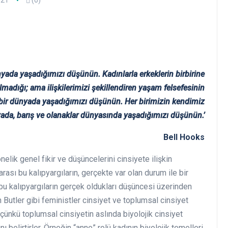
021
(0)
ada yaşadığımızı düşünün. Kadınlarla erkeklerin birbirine
madığı; ama ilişkilerimizi şekillendiren yaşam felsefesinin
iği bir dünyada yaşadığımızı düşünün. Her birimizin kendimiz
yada, barış ve olanaklar dünyasında yaşadığımızı düşünün.’
Bell Hooks
elik genel fikir ve düşüncelerini cinsiyete ilişkin
r arası bu kalıpyargıların, gerçekte var olan durum ile bir
 bu kalıpyargıların gerçek oldukları düşüncesi üzerinden
 Butler gibi feministler cinsiyet ve toplumsal cinsiyet
 çünkü toplumsal cinsiyetin aslında biyolojik cinsiyet
nı belirtirler. Örneğin “anne” rolü kadının biyolojik temelleri