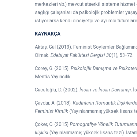
merkezleri vb.) mevcut ataerkil sisteme hizmet
sağlığı çalışanları da psikolojik problemler yaş
istiyorlarsa kendi cinsiyetçi ve ayrımcı tutumla
KAYNAKÇA
Aktaş, Gül (2013). Feminist Söylemler Bağlamın
Olmak.
Edebiyat Fakültesi Dergisi 30
(1), 53-72.
Corey, G. (2015).
Psikolojik Danışma ve Psikote
Mentis Yayıncılık.
Cüceloğlu, D. (2002).
İnsan ve İnsan Davranışı
. İ
Çavdar, A. (2018).
Kadınların Romantik İlişkilerde
Feminist Kimlik
(Yayınlanmamış yüksek lisans tez
Çoker, O. (2015)
Pornografiye Yönelik Tutumların
İlişkisi
(Yayınlanmamış yüksek lisans tezi). İstanb