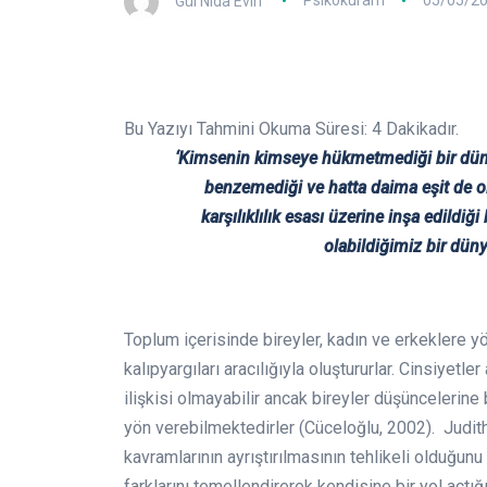
Gül Nida Evin
Psikokuram
05/05/2
Bu Yazıyı Tahmini Okuma Süresi:
4
Dakikadır.
‘Kimsenin kimseye hükmetmediği bir düny
benzemediği ve hatta daima eşit de ol
karşılıklılık esası üzerine inşa edild
olabildiğimiz bir dün
Toplum içerisinde bireyler, kadın ve erkeklere yön
kalıpyargıları aracılığıyla oluştururlar. Cinsiyetle
ilişkisi olmayabilir ancak bireyler düşüncelerine
yön verebilmektedirler (Cüceloğlu, 2002). Judith
kavramlarının ayrıştırılmasının tehlikeli olduğunu
farklarını temellendirerek kendisine bir yol açtığı