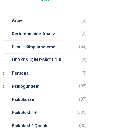
(3)
Arşiv
(2)
Derinlemesine Analiz
(53)
Film – Kitap İnceleme
(4)
HERKES İÇİN PSİKOLOJİ
(9)
Persona
(85)
Psikogündem
(87)
Psikokuram
(335)
Psikolektif +
(85)
Psikolektif Çocuk