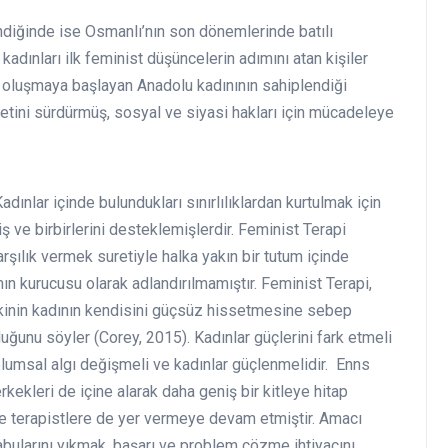
ndiğinde ise Osmanlı’nın son dönemlerinde batılı
kadınları ilk feminist düşüncelerin adımını atan kişiler
kte oluşmaya başlayan Anadolu kadınının sahiplendiği
eketini sürdürmüş, sosyal ve siyasi hakları için mücadeleye
adınlar içinde bulundukları sınırlılıklardan kurtulmak için
iş ve birbirlerini desteklemişlerdir. Feminist Terapi
arşılık vermek suretiyle halka yakın bir tutum içinde
ın kurucusu olarak adlandırılmamıştır. Feminist Terapi,
etkinin kadının kendisini güçsüz hissetmesine sebep
uğunu söyler (Corey, 2015). Kadınlar güçlerini fark etmeli
plumsal algı değişmeli ve kadınlar güçlenmelidir. Enns
kekleri de içine alarak daha geniş bir kitleye hitap
e terapistlere de yer vermeye devam etmiştir. Amacı
abularını yıkmak, başarı ve problem çözme ihtiyacını