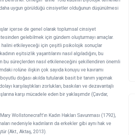
n daha uygun görüldüğü cinsiyetler olduğunun düşünülmesi
ışlar içerse de genel olarak toplumsal cinsiyet
n üstesinden gelebilmek için gündem oluşturmayı amaçlar.
 halini etkileyeceği için çeşitli psikolojik sonuçlar
dının eşitsizlik yaşantılarını nasıl algıladığını, bu
nin bu süreçlerden nasıl etkileneceğini şekillendiren önemli
umdaki rolüne ilişkin çok sayıda konuyu ve kavramı
boyutlu doğası akılda tutularak basit bir tanım yapmak
layı karşılaştıkları zorlukları, baskıları ve dezavantajlı
şlarına karşı mücadele eden bir yaklaşımdır (Çavdar,
n Mary Wollstonecraft’ın Kadın Hakları Savunması (1792),
ları nedeniyle kadınların da erkekler gibi aynı hak ve
tür (Akt., Aktaş, 2013).