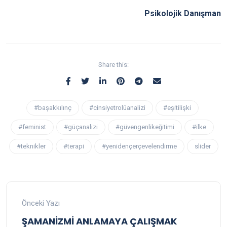
Psikolojik Danışman
Share this:
#başakkılınç
#cinsiyetrolüanalizi
#eşitilişki
#feminist
#güçanalizi
#güvengenlikeğitimi
#ilke
#teknikler
#terapi
#yenidençerçevelendirme
slider
Önceki Yazı
ŞAMANİZMİ ANLAMAYA ÇALIŞMAK