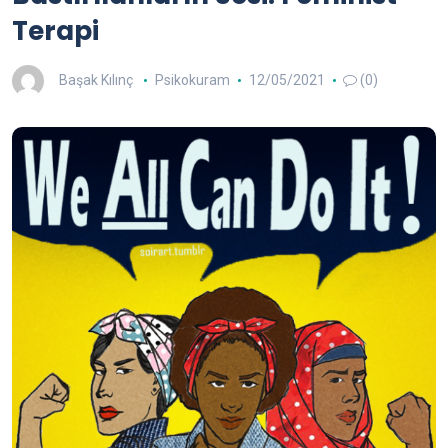
Terapi
Başak Kılınç
Psikokuram
12/05/2021
(0)