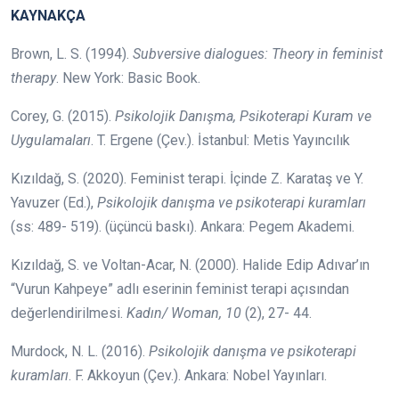
KAYNAKÇA
Brown, L. S. (1994).
Subversive dialogues: Theory in feminist
therapy
. New York: Basic Book.
Corey, G. (2015).
Psikolojik Danışma, Psikoterapi Kuram ve
Uygulamaları
. T. Ergene (Çev.). İstanbul: Metis Yayıncılık
Kızıldağ, S. (2020). Feminist terapi. İçinde Z. Karataş ve Y.
Yavuzer (Ed.),
Psikolojik danışma ve psikoterapi kuramları
(ss: 489- 519). (üçüncü baskı). Ankara: Pegem Akademi.
Kızıldağ, S. ve Voltan-Acar, N. (2000). Halide Edip Adıvar’ın
“Vurun Kahpeye” adlı eserinin feminist terapi açısından
değerlendirilmesi.
Kadın/ Woman, 10
(2), 27- 44.
Murdock, N. L. (2016).
Psikolojik danışma ve psikoterapi
kuramları
. F. Akkoyun (Çev.). Ankara: Nobel Yayınları.