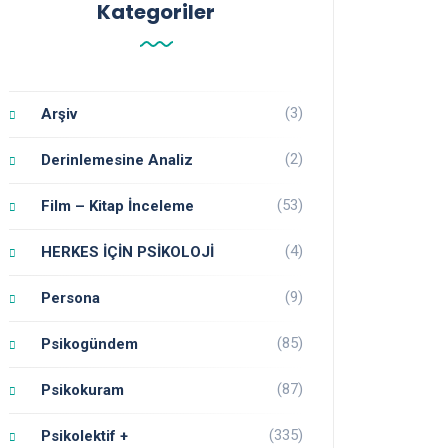
Kategoriler
(3)
Arşiv
(2)
Derinlemesine Analiz
(53)
Film – Kitap İnceleme
(4)
HERKES İÇİN PSİKOLOJİ
(9)
Persona
(85)
Psikogündem
(87)
Psikokuram
(335)
Psikolektif +