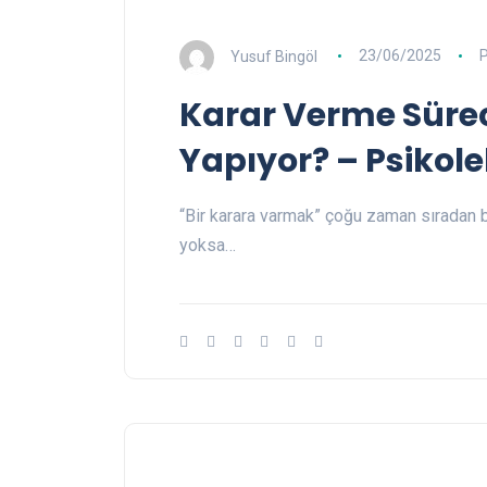
Yusuf Bingöl
23/06/2025
P
Karar Verme Sürec
Yapıyor? – Psikolek
“Bir karara varmak” çoğu zaman sıradan bi
yoksa…