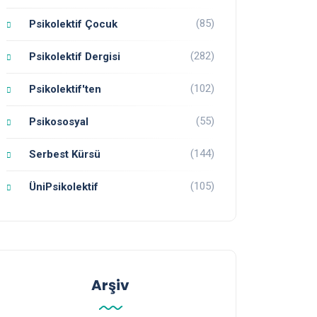
(85)
Psikolektif Çocuk
(282)
Psikolektif Dergisi
(102)
Psikolektif'ten
(55)
Psikososyal
(144)
Serbest Kürsü
(105)
ÜniPsikolektif
Arşiv