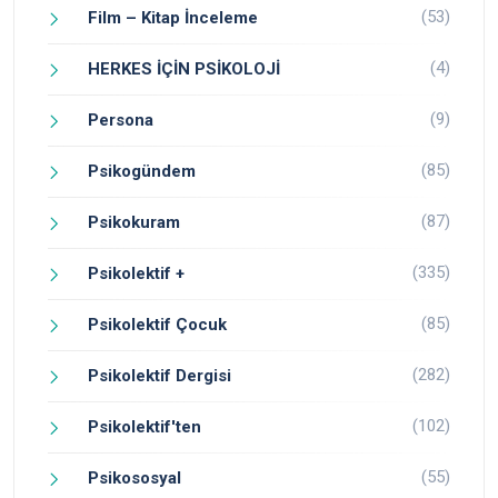
(53)
Film – Kitap İnceleme
(4)
HERKES İÇİN PSİKOLOJİ
(9)
Persona
(85)
Psikogündem
(87)
Psikokuram
(335)
Psikolektif +
(85)
Psikolektif Çocuk
(282)
Psikolektif Dergisi
(102)
Psikolektif'ten
(55)
Psikososyal