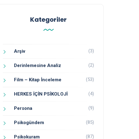
Kategoriler
(3)
Arşiv
(2)
Derinlemesine Analiz
(53)
Film – Kitap İnceleme
(4)
HERKES İÇİN PSİKOLOJİ
(9)
Persona
(85)
Psikogündem
(87)
Psikokuram