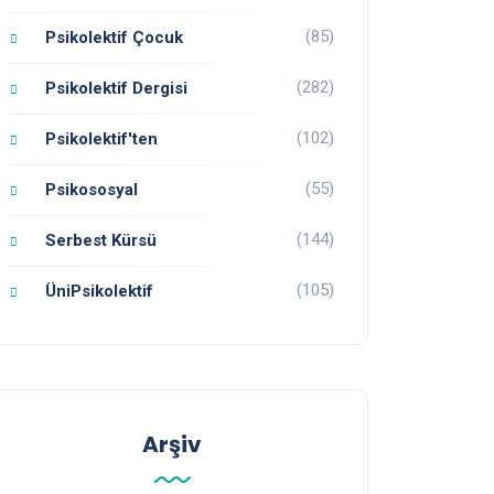
(85)
Psikolektif Çocuk
(282)
Psikolektif Dergisi
(102)
Psikolektif'ten
(55)
Psikososyal
(144)
Serbest Kürsü
(105)
ÜniPsikolektif
Arşiv