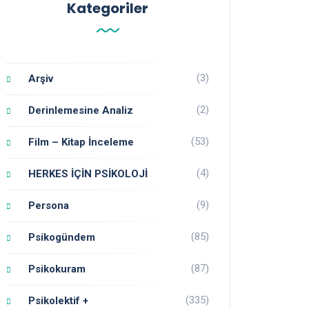
Kategoriler
(3)
Arşiv
(2)
Derinlemesine Analiz
(53)
Film – Kitap İnceleme
(4)
HERKES İÇİN PSİKOLOJİ
(9)
Persona
(85)
Psikogündem
(87)
Psikokuram
(335)
Psikolektif +