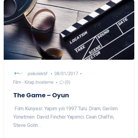
psikolektif
08/01/2017
Film - Kitap İnceleme
(0)
The Game – Oyun
Film Künyesi: Yapım yılı:1997 Türü: Dram, Gerilim
Yönetmen: David Fincher Yapımcı: Cean Chaffin,
Steve Golin…