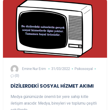
Emine Nur Erim
31/03/2022
Psikososyal
(0)
DİZİLERDEKİ SOSYAL HİZMET AKIMI
Medya günümüzde önemli bir yere sahip kitle
iletişim aracıdır. Medya, bireyleri ve toplumu çeşitli
şekillerde…