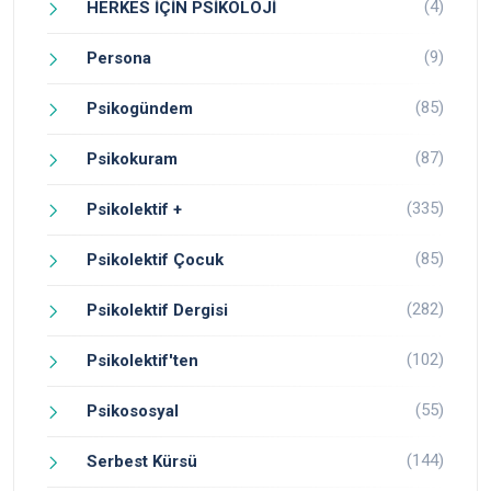
(4)
HERKES İÇİN PSİKOLOJİ
(9)
Persona
(85)
Psikogündem
(87)
Psikokuram
(335)
Psikolektif +
(85)
Psikolektif Çocuk
(282)
Psikolektif Dergisi
(102)
Psikolektif'ten
(55)
Psikososyal
(144)
Serbest Kürsü