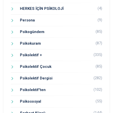
(4)
HERKES İÇİN PSİKOLOJİ
(9)
Persona
(85)
Psikogündem
(87)
Psikokuram
(335)
Psikolektif +
(85)
Psikolektif Çocuk
(282)
Psikolektif Dergisi
(102)
Psikolektif'ten
(55)
Psikososyal
(144)
Serbest Kürsü