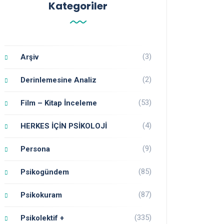
Kategoriler
(3)
Arşiv
(2)
Derinlemesine Analiz
(53)
Film – Kitap İnceleme
(4)
HERKES İÇİN PSİKOLOJİ
(9)
Persona
(85)
Psikogündem
(87)
Psikokuram
(335)
Psikolektif +