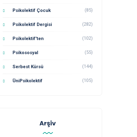
(85)
Psikolektif Çocuk
(282)
Psikolektif Dergisi
(102)
Psikolektif'ten
(55)
Psikososyal
(144)
Serbest Kürsü
(105)
ÜniPsikolektif
Arşiv