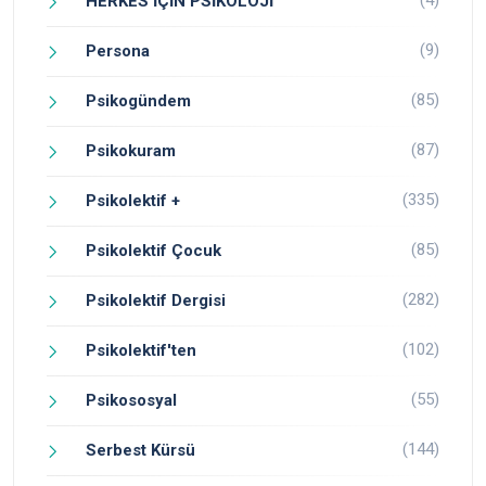
(4)
HERKES İÇİN PSİKOLOJİ
(9)
Persona
(85)
Psikogündem
(87)
Psikokuram
(335)
Psikolektif +
(85)
Psikolektif Çocuk
(282)
Psikolektif Dergisi
(102)
Psikolektif'ten
(55)
Psikososyal
(144)
Serbest Kürsü