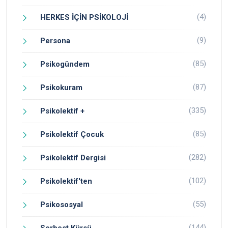
(4)
HERKES İÇİN PSİKOLOJİ
(9)
Persona
(85)
Psikogündem
(87)
Psikokuram
(335)
Psikolektif +
(85)
Psikolektif Çocuk
(282)
Psikolektif Dergisi
(102)
Psikolektif'ten
(55)
Psikososyal
(144)
Serbest Kürsü