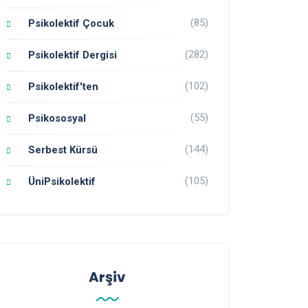
(85)
Psikolektif Çocuk
(282)
Psikolektif Dergisi
(102)
Psikolektif'ten
(55)
Psikososyal
(144)
Serbest Kürsü
(105)
ÜniPsikolektif
Arşiv