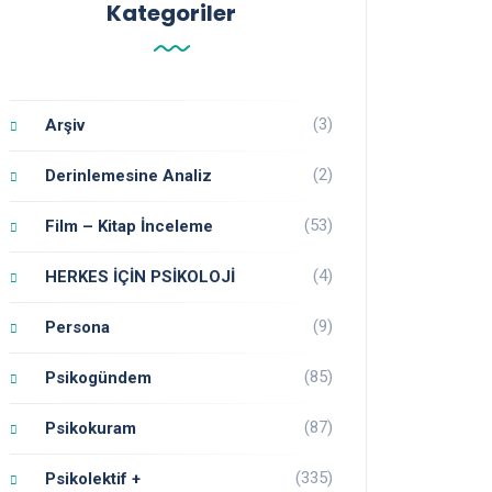
Kategoriler
(3)
Arşiv
(2)
Derinlemesine Analiz
(53)
Film – Kitap İnceleme
(4)
HERKES İÇİN PSİKOLOJİ
(9)
Persona
(85)
Psikogündem
(87)
Psikokuram
(335)
Psikolektif +