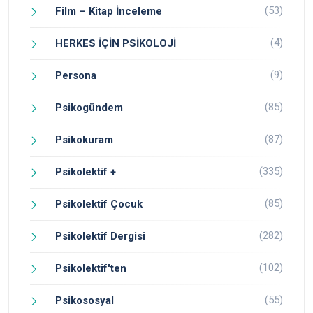
(53)
Film – Kitap İnceleme
(4)
HERKES İÇİN PSİKOLOJİ
(9)
Persona
(85)
Psikogündem
(87)
Psikokuram
(335)
Psikolektif +
(85)
Psikolektif Çocuk
(282)
Psikolektif Dergisi
(102)
Psikolektif'ten
(55)
Psikososyal